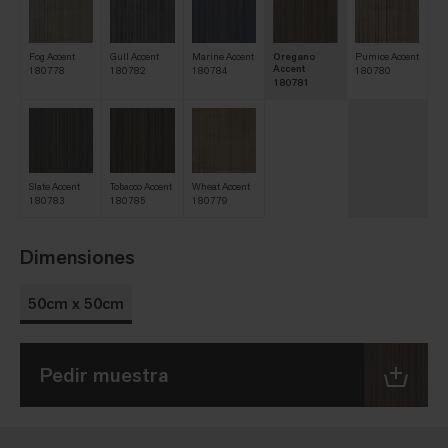
Fog Accent
Gull Accent
Marine Accent
Oregano
Pumice Accent
Accent
180778
180782
180784
180780
180781
Slate Accent
Tobacco Accent
Wheat Accent
180783
180785
180779
Dimensiones
50cm x 50cm
Pedir muestra