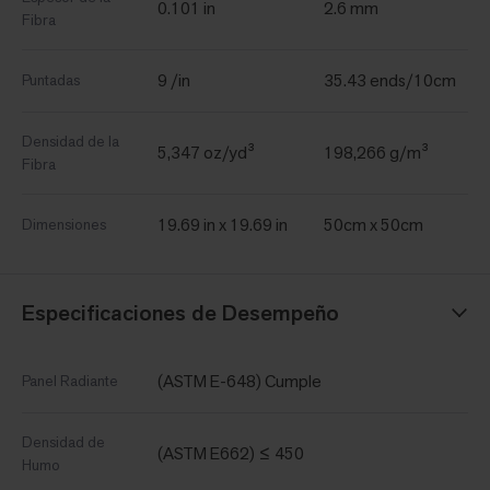
0.101 in
2.6 mm
Fibra
9 /in
35.43 ends/10cm
Puntadas
Densidad de la
5,347 oz/yd³
198,266 g/m³
Fibra
19.69 in x 19.69 in
50cm x 50cm
Dimensiones
Especificaciones de Desempeño
(ASTM E-648) Cumple
Panel Radiante
Densidad de
(ASTM E662) ≤ 450
Humo