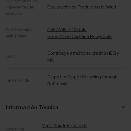
Divulgación de los
Declaración de Productos de Salud
ingredientes del
producto
NSF/ANSI 140 Gold
Certificaciones
ambientales
GreenCircle Certified Recyclable
Contribuye a múltiples créditos IEQ y
LEED
MR
Carpet to Carpet Recycling through
Fin de la Vida
ReEntry®
Información Técnica
Ver la Guia Interface de
Instalación