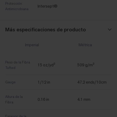
Protección
Intersept®
Antimicrobiana
Más especificaciones de producto
Imperial
Métrica
Peso de la Fibra
15 oz/yd²
509 g/m²
Tufted
1/12 in
47.2 ends/10cm
Gauge
Altura de la
0.16 in
4.1 mm
Fibra
Espesor de la