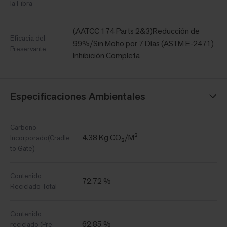
la Fibra
(AATCC 174 Parts 2&3)Reducción de
Eficacia del
99%/Sin Moho por 7 Días (ASTM E-2471)
Preservante
Inhibición Completa
Especificaciones Ambientales
Carbono
4.38 Kg CO₂/M²
Incorporado(Cradle
to Gate)
Contenido
72.72 %
Reciclado Total
Contenido
62.85 %
reciclado (Pre