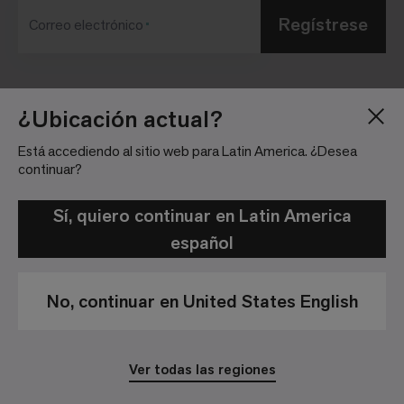
Regístrese
Correo electrónico
Blog
Sala de Prensa
¿Ubicación actual?
Acerca de
Relaciones con
Está accediendo al sitio web para Latin America. ¿Desea
Inversionistas
Trabaja con nosotros
continuar?
Pautas para la
Ubicaciones
comunidad
Sí, quiero continuar en Latin America
español
No, continuar en United States English
Política de Privacidad
Aviso Legal
Ver todas las regiones
© 2026 Interface, Inc. All rights reserved.