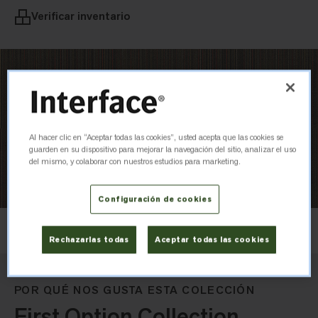
Verificar inventario
Al hacer clic en “Aceptar todas las cookies”, usted acepta que las cookies se
guarden en su dispositivo para mejorar la navegación del sitio, analizar el uso
del mismo, y colaborar con nuestros estudios para marketing.
Configuración de cookies
Diseño
Brick
Rechazarlas todas
Aceptar todas las cookies
POR QUÉ NOS GUSTA ESTA COLECCIÓN
First Option Collection