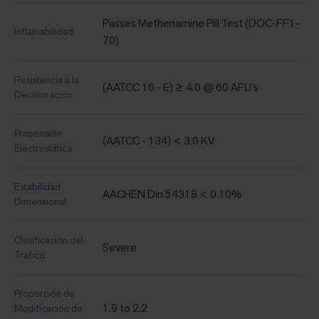
Passes Methenamine Pill Test (DOC-FF1-
Inflamabilidad
70)
Resistencia a la
(AATCC 16 - E) ≥ 4.0 @ 60 AFU's
Decoloración
Propensión
(AATCC - 134) < 3.0 KV
Electrostática
Estabilidad
AACHEN Din 54318 < 0.10%
Dimensional
Clasificación del
Severe
Tráfico
Proporción de
1.9 to 2.2
Modificación de