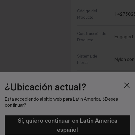
Código del
1427502
Producto
Construcción de
Engaged T
Producto
Sistema de
Nylon co
Fibras
Fabricante de la
Universal
¿Ubicación actual?
Fibra
Está accediendo al sitio web para Latin America. ¿Desea
Método de
100% Sol
continuar?
Coloración
Sí, quiero continuar en Latin America
Protección
Protekt²
español
Contra Manchas