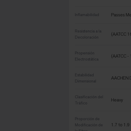
Passes Me
Inflamabilidad
Resistencia a la
(AATCC 16
Decoloración
Propensión
(AATCC - 
Electrostática
Estabilidad
AACHEN D
Dimensional
Clasificación del
Heavy
Tráfico
Proporción de
1.7 to 1.9
Modificación de