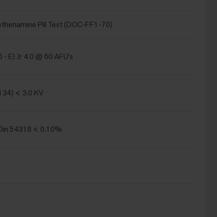
thenamine Pill Test (DOC-FF1-70)
 - E) ≥ 4.0 @ 60 AFU's
134) < 3.0 KV
in 54318 < 0.10%