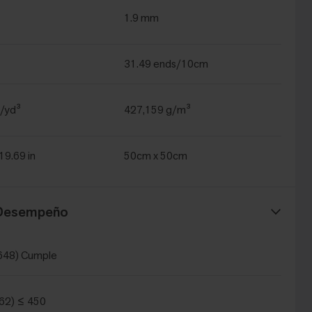
1.9 mm
31.49 ends/10cm
/yd³
427,159 g/m³
 19.69 in
50cm x 50cm
 Desempeño
648) Cumple
62) ≤ 450