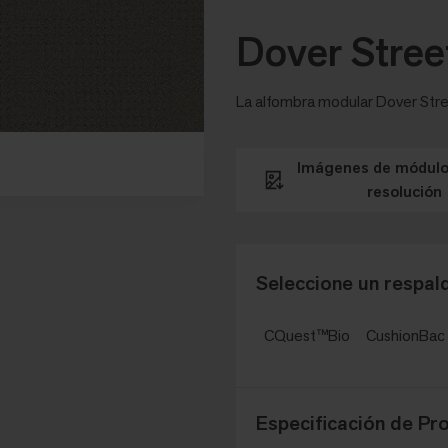
Dover Stree
La alfombra modular Dover Stree
Imágenes de módulos
resolución
Seleccione un respald
CQuest™Bio
CushionBa
Especificación de Pr