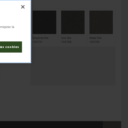
05746
 mejorar la
Concrete Dot
Graphite Dot
Iron Dot
Metal Dot
105746
105751
105748
105750
las cookies