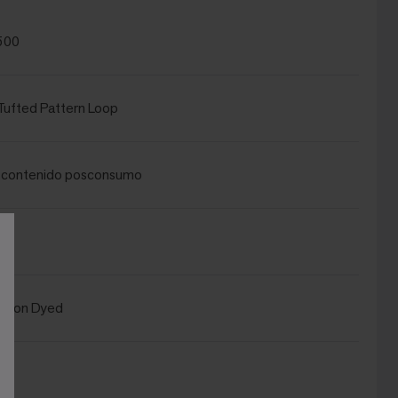
500
ufted Pattern Loop
n contenido posconsumo
ution Dyed
®