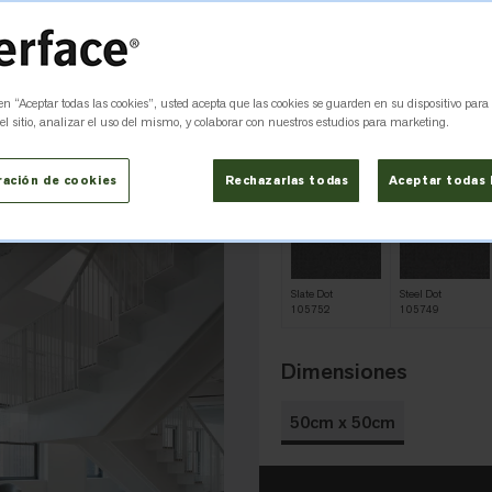
Color
Concrete Dot 1
 en “Aceptar todas las cookies”, usted acepta que las cookies se guarden en su dispositivo para
l sitio, analizar el uso del mismo, y colaborar con nuestros estudios para marketing.
Black Dot
Brown Dot
105753
105747
ración de cookies
Rechazarlas todas
Aceptar todas 
Slate Dot
Steel Dot
105752
105749
Dimensiones
50cm x 50cm