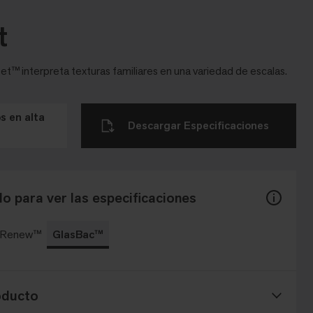
t
t™ interpreta texturas familiares en una variedad de escalas.
 en alta
Descargar Especificaciones
o para ver las especificaciones
c Renew™
GlasBac™
oducto