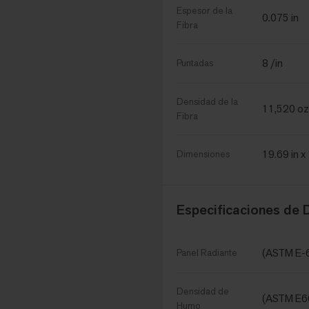
Espesor de la
0.075 in
Fibra
8 /in
Puntadas
Densidad de la
11,520 oz
Fibra
19.69 in x
Dimensiones
Especificaciones de
(ASTM E-
Panel Radiante
Densidad de
(ASTM E6
Humo