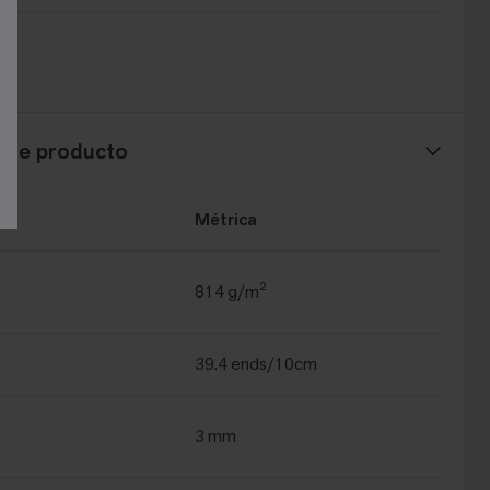
t®
s de producto
Métrica
814 g/m²
39.4 ends/10cm
3 mm