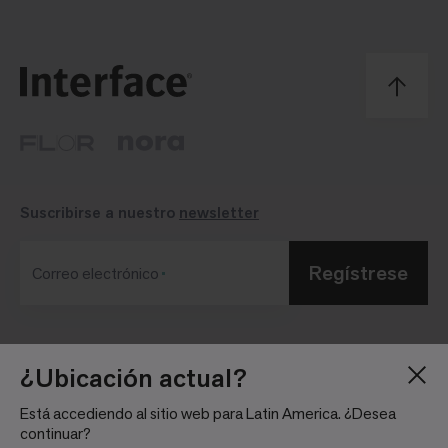
Suscribirse a nuestro
newsletter
Regístrese
Correo electrónico
Blog
Sala de Prensa
¿Ubicación actual?
Acerca de
Relaciones con
Está accediendo al sitio web para Latin America. ¿Desea
Inversionistas
Trabaja con nosotros
continuar?