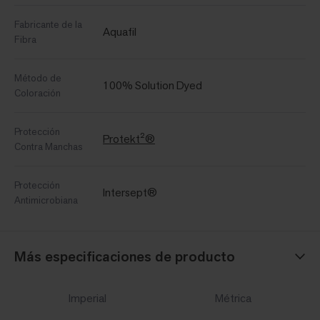
Fabricante de la
Aquafil
Fibra
Método de
100% Solution Dyed
Coloración
Protección
Protekt²®
Contra Manchas
Protección
Intersept®
Antimicrobiana
Más especificaciones de producto
Imperial
Métrica