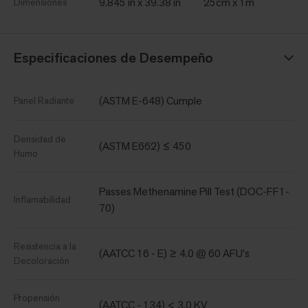
9.845 in x 39.38 in
25cm x 1m
Dimensiones
Especificaciones de Desempeño
(ASTM E-648) Cumple
Panel Radiante
Densidad de
(ASTM E662) ≤ 450
Humo
Passes Methenamine Pill Test (DOC-FF1-
Inflamabilidad
70)
Resistencia a la
(AATCC 16 - E) ≥ 4.0 @ 60 AFU's
Decoloración
Propensión
(AATCC - 134) < 3.0 KV