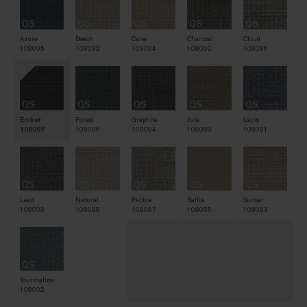
QS
QS
QS
QS
QS
Azure
Beech
Cane
Charcoal
Cloud
108095
108082
108084
108090
108086
QS
QS
QS
QS
QS
Ember
Forest
Graphite
Jute
Lapis
108097
108096
108094
108089
108091
QS
QS
QS
QS
QS
Lead
Natural
Pebble
Raffia
Sunset
108093
108088
108087
108085
108083
QS
Tourmaline
108092