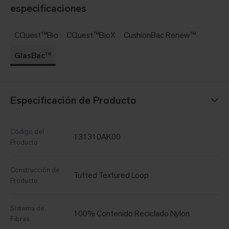
especificaciones
CQuest™Bio
CQuest™BioX
CushionBac Renew™
GlasBac™
Especificación de Producto
Código del
131310AK00
Producto
Construcción de
Tufted Textured Loop
Producto
Sistema de
100% Contenido Reciclado Nylon
Fibras