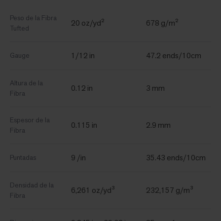
Peso de la Fibra
20 oz/yd²
678 g/m²
Tufted
1/12 in
47.2 ends/10cm
Gauge
Altura de la
0.12 in
3 mm
Fibra
Espesor de la
0.115 in
2.9 mm
Fibra
9 /in
35.43 ends/10cm
Puntadas
Densidad de la
6,261 oz/yd³
232,157 g/m³
Fibra