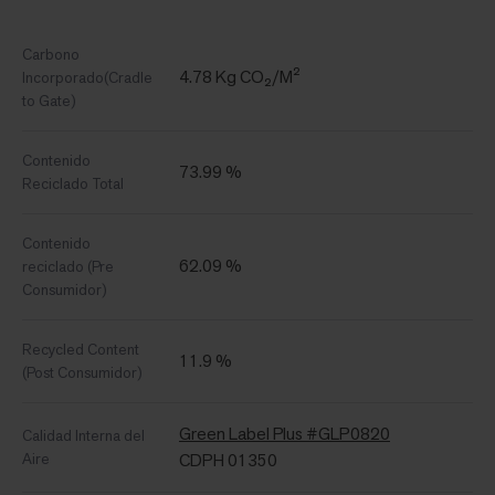
Carbono
4.78 Kg CO₂/M²
Incorporado(Cradle
to Gate)
Contenido
73.99 %
Reciclado Total
Contenido
62.09 %
reciclado (Pre
Consumidor)
Recycled Content
11.9 %
(Post Consumidor)
Green Label Plus #GLP0820
Calidad Interna del
Aire
CDPH 01350