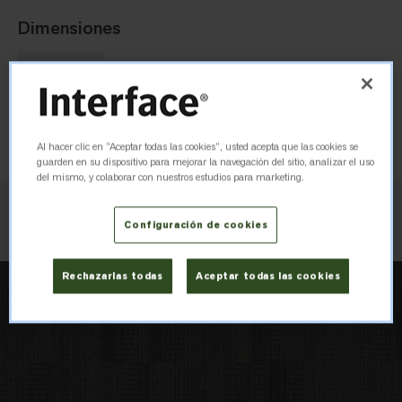
Dimensiones
25cm x 1m
Pedir muestra
Al hacer clic en “Aceptar todas las cookies”, usted acepta que las cookies se
guarden en su dispositivo para mejorar la navegación del sitio, analizar el uso
del mismo, y colaborar con nuestros estudios para marketing.
Verificar inventario
Configuración de cookies
Rechazarlas todas
Aceptar todas las cookies