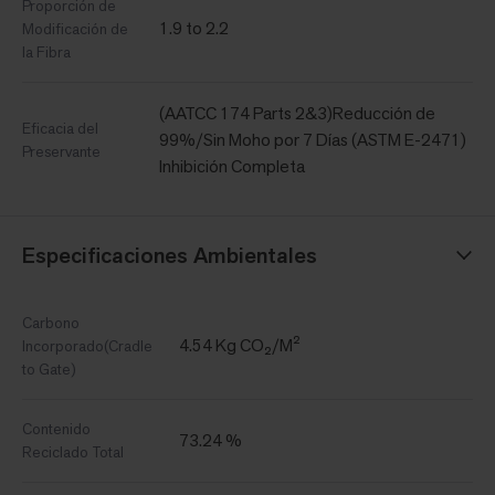
Proporción de
1.9 to 2.2
Modificación de
la Fibra
(AATCC 174 Parts 2&3)Reducción de
Eficacia del
99%/Sin Moho por 7 Días (ASTM E-2471)
Preservante
Inhibición Completa
Especificaciones Ambientales
Carbono
4.54 Kg CO₂/M²
Incorporado(Cradle
to Gate)
Contenido
73.24 %
Reciclado Total