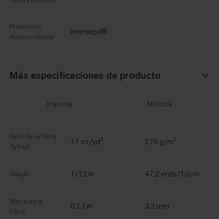
Contra Manchas
Protección
Intersept®
Antimicrobiana
Más especificaciones de producto
Imperial
Métrica
Peso de la Fibra
17 oz/yd²
576 g/m²
Tufted
1/12 in
47.2 ends/10cm
Gauge
Altura de la
0.13 in
3.3 mm
Fibra