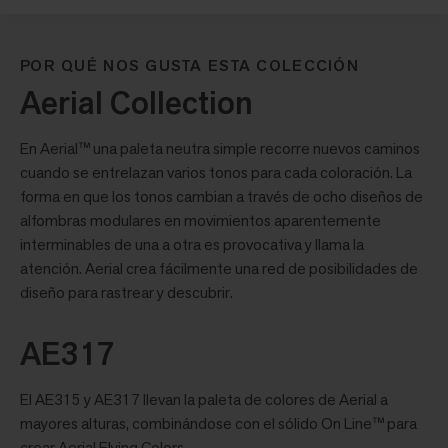
POR QUÉ NOS GUSTA ESTA COLECCIÓN
Aerial Collection
En Aerial™ una paleta neutra simple recorre nuevos caminos
cuando se entrelazan varios tonos para cada coloración. La
forma en que los tonos cambian a través de ocho diseños de
alfombras modulares en movimientos aparentemente
interminables de una a otra es provocativa y llama la
atención. Aerial crea fácilmente una red de posibilidades de
diseño para rastrear y descubrir.
AE317
El AE315 y AE317 llevan la paleta de colores de Aerial a
mayores alturas, combinándose con el sólido On Line™ para
crear Aerial Flying Colors.