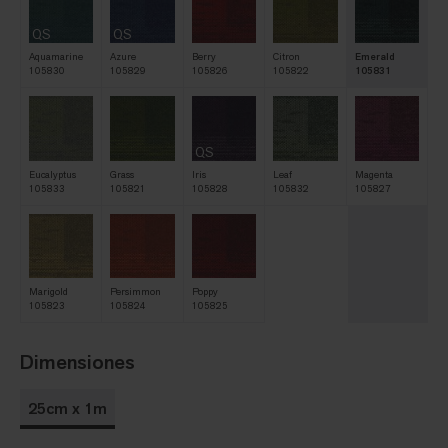
QS
QS
Aquamarine
Azure
Berry
Citron
Emerald
105830
105829
105826
105822
105831
QS
Eucalyptus
Grass
Iris
Leaf
Magenta
105833
105821
105828
105832
105827
Marigold
Persimmon
Poppy
105823
105824
105825
Dimensiones
25cm x 1m