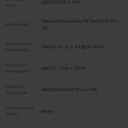
(ASTM E662) ≤ 450
Humo
Passes Methenamine Pill Test (DOC-FF1-
Inflamabilidad
70)
Resistencia a la
(AATCC 16 - E) ≥ 4.0 @ 60 AFU's
Decoloración
Propensión
(AATCC - 134) < 3.0 KV
Electrostática
Estabilidad
AACHEN Din 54318 < 0.10%
Dimensional
Clasificación del
Heavy
Tráfico