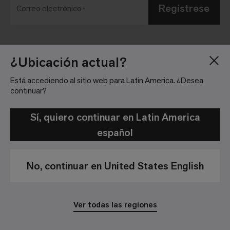
Regístrese
Correo electrónico
Blog
Sala de Prensa
¿Ubicación actual?
Acerca de
Relaciones con
Está accediendo al sitio web para Latin America. ¿Desea
Inversionistas
Trabaja con nosotros
continuar?
Pautas para la
Ubicaciones
comunidad
Sí, quiero continuar en Latin America
español
No, continuar en United States English
Política de Privacidad
Aviso Legal
Ver todas las regiones
© 2026 Interface, Inc. All rights reserved.