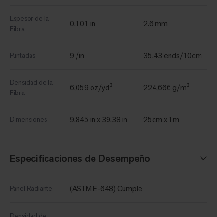
Espesor de la
0.101 in
2.6 mm
Fibra
9 /in
35.43 ends/10cm
Puntadas
Densidad de la
6,059 oz/yd³
224,666 g/m³
Fibra
9.845 in x 39.38 in
25cm x 1m
Dimensiones
Especificaciones de Desempeño
(ASTM E-648) Cumple
Panel Radiante
Densidad de