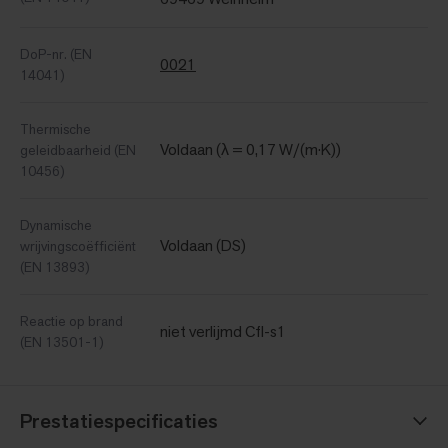
DoP-nr. (EN
0021
14041)
Thermische
Voldaan (λ = 0,17 W/(m·K))
geleidbaarheid (EN
10456)
Dynamische
Voldaan (DS)
wrijvingscoëfficiënt
(EN 13893)
Reactie op brand
niet verlijmd Cfl-s1
(EN 13501-1)
Prestatiespecificaties