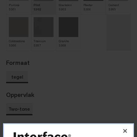
Pumice
Flint
Sharkskin
Pewter
Cement
5361
5362
5363
5364
5365
Cobblestone
Titanium
Granite
5366
5367
5368
Formaat
tegel
Oppervlak
Two-tone
Afmeting