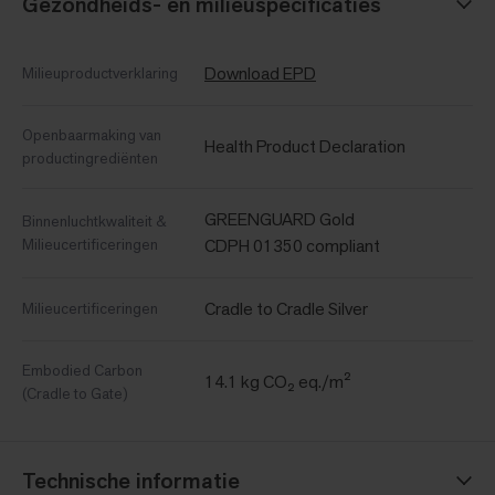
Gezondheids- en milieuspecificaties
Download EPD
Milieuproductverklaring
Openbaarmaking van
Health Product Declaration
productingrediënten
GREENGUARD Gold
Binnenluchtkwaliteit &
Milieucertificeringen
CDPH 01350 compliant
Cradle to Cradle Silver
Milieucertificeringen
Embodied Carbon
14.1 kg CO₂ eq./m²
(Cradle to Gate)
Technische informatie