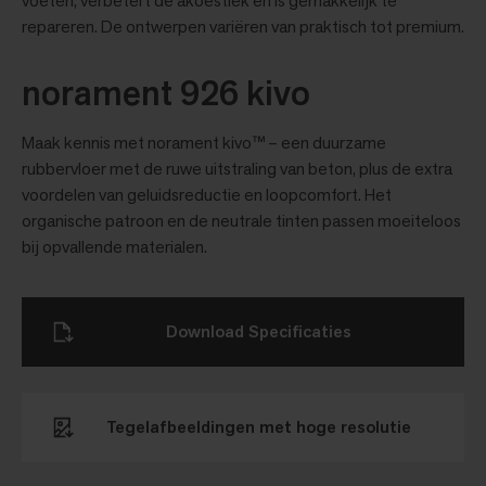
voeten, verbetert de akoestiek en is gemakkelijk te
repareren. De ontwerpen variëren van praktisch tot premium.
norament 926 kivo
Maak kennis met norament kivo™ – een duurzame
rubbervloer met de ruwe uitstraling van beton, plus de extra
voordelen van geluidsreductie en loopcomfort. Het
organische patroon en de neutrale tinten passen moeiteloos
bij opvallende materialen.
Download Specificaties
Tegelafbeeldingen met hoge resolutie