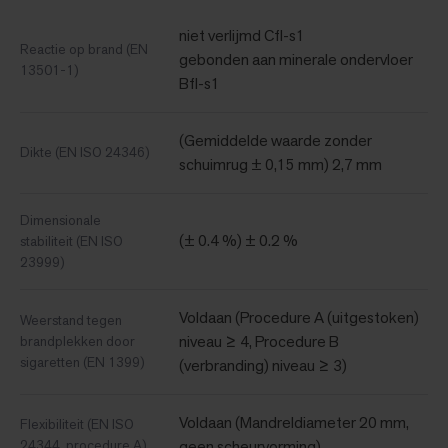
niet verlijmd Cfl-s1
Reactie op brand (EN
gebonden aan minerale ondervloer
13501-1)
Bfl-s1
(Gemiddelde waarde zonder
Dikte (EN ISO 24346)
schuimrug ± 0,15 mm) 2,7 mm
Dimensionale
(± 0.4 %) ± 0.2 %
stabiliteit (EN ISO
23999)
Voldaan (Procedure A (uitgestoken)
Weerstand tegen
niveau ≥ 4, Procedure B
brandplekken door
sigaretten (EN 1399)
(verbranding) niveau ≥ 3)
Voldaan (Mandreldiameter 20 mm,
Flexibiliteit (EN ISO
24344, procedure A)
geen scheurvorming)