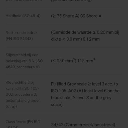
(≥ 75 Shore A) 82 Shore A
Hardheid (ISO 48-4)
(Gemiddelde waarde ≤ 0,20 mm bij
Resterende indruk
(EN ISO 24343)
dikte < 3,0 mm) 0,12 mm
Slijtvastheid bij een
(≤ 250 mm³) 115 mm³
belasting van 5 N (ISO
4649, procedure A)
Kleurechtheid bij
Fulfilled Grey scale ≥ level 3 acc. to
kunstlicht (ISO 105-
ISO 105-A02 (At least level 6 on the
B02, procedure 3,
blue scale; ≥ level 3 on the grey
testomstandigheden
scale)
6.1 a))
Classificatie (EN ISO
34/43 (Commercieel/industrieel)
10874)