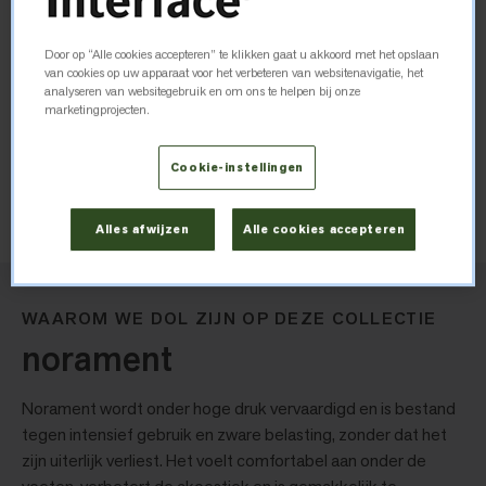
1004 mm x 1004 mm
Door op “Alle cookies accepteren” te klikken gaat u akkoord met het opslaan
Dikte
van cookies op uw apparaat voor het verbeteren van websitenavigatie, het
analyseren van websitegebruik en om ons te helpen bij onze
marketingprojecten.
2.7mm
Cookie-instellingen
Stalen bestellen
Alles afwijzen
Alle cookies accepteren
WAAROM WE DOL ZIJN OP DEZE COLLECTIE
norament
Norament wordt onder hoge druk vervaardigd en is bestand
tegen intensief gebruik en zware belasting, zonder dat het
zijn uiterlijk verliest. Het voelt comfortabel aan onder de