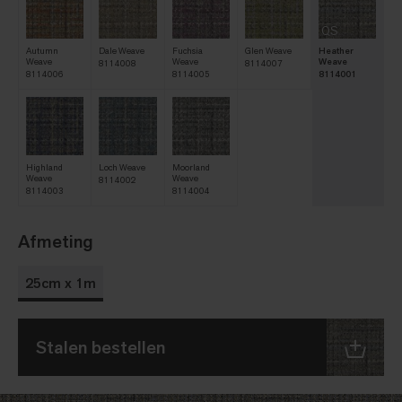
QS
Autumn
Dale Weave
Fuchsia
Glen Weave
Heather
Weave
Weave
Weave
8114008
8114007
8114006
8114005
8114001
Highland
Loch Weave
Moorland
Weave
Weave
8114002
8114003
8114004
Afmeting
25cm x 1m
Stalen bestellen