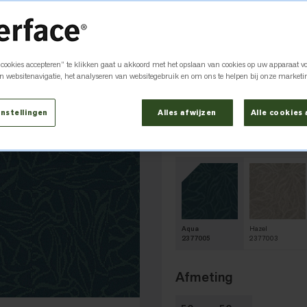
LC05
 cookies accepteren” te klikken gaat u akkoord met het opslaan van cookies op uw apparaat vo
an websitenavigatie, het analyseren van websitegebruik en om ons te helpen bij onze marketi
Toevoegen aan Favori
nstellingen
Alles afwijzen
Alle cookies
Kleur
Aqua 2377005
Aqua
Hazel
2377005
2377003
Afmeting