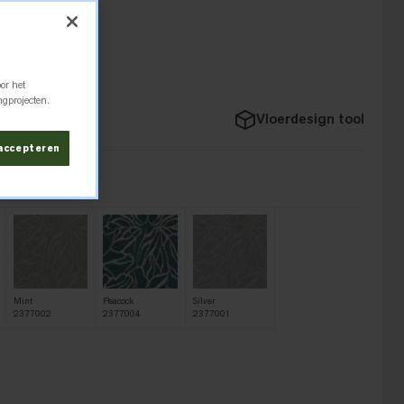
or het
ngprojecten.
eten
Vloerdesign tool
 accepteren
Mint
Peacock
Silver
2377002
2377004
2377001