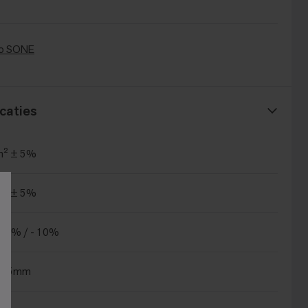
o SONE
caties
m² ± 5%
m² ± 5%
15% / - 10%
±0.5mm