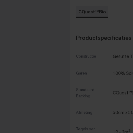
CQuest™Bio
Productspecificaties
Getufte T
Constructie
100% Solu
Garen
Standaard
CQuest™
Backing
50cm x 5
Afmeting
Tegels per
12 - 3m²