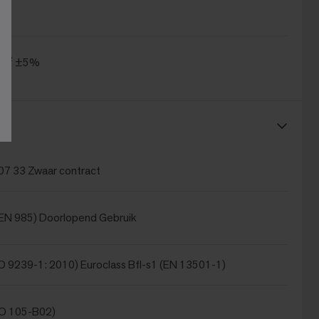
.4
/m² ±5%
es
07 33 Zwaar contract
(EN 985) Doorlopend Gebruik
O 9239-1: 2010) Euroclass Bfl-s1 (EN 13501-1)
SO 105-B02)