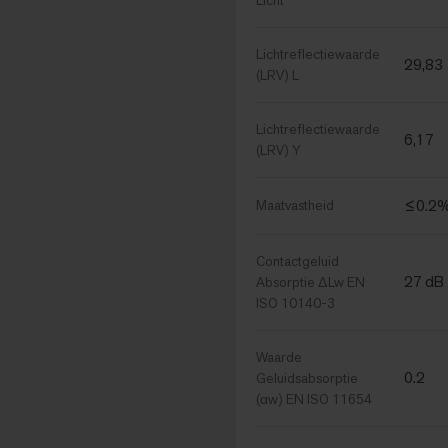
Licht
Lichtreflectiewaarde
29,83
(LRV) L
Lichtreflectiewaarde
6,17
(LRV) Y
≤0.2%
Maatvastheid
Contactgeluid
27 dB
Absorptie ΔLw EN
ISO 10140-3
Waarde
0.2
Geluidsabsorptie
(αw) EN ISO 11654