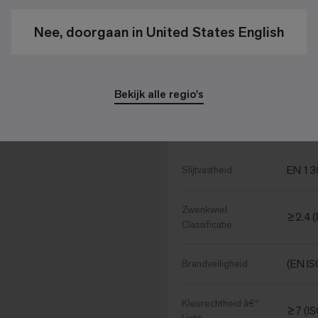
Gauge - Rijen
1/10 - 39
per 10 cm
Nee, doorgaan in United States English
Aantal Noppen
130020 
per m²
Bekijk alle regio's
Prestatie Specificati
EN 13
Slijtvastheid
Zwenkwiel
≥2.4 
Classificatie
(EN IS
Brandveiligheid
Kleurechtheid â€“
≥7 (I