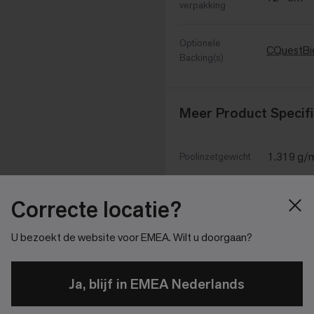
verpakking
Optionele
CQuestBi
Backing(s)
Meer Product Specifi
1.319 g/
Poolinzetgewicht
4.678 g/
Totaalgewicht
Correcte locatie?
5.7 mm +
U bezoekt de website voor EMEA. Wilt u doorgaan?
Poolhoogte
9.9 mm 
Totale Hoogte
Ja, blijf in EMEA Nederlands