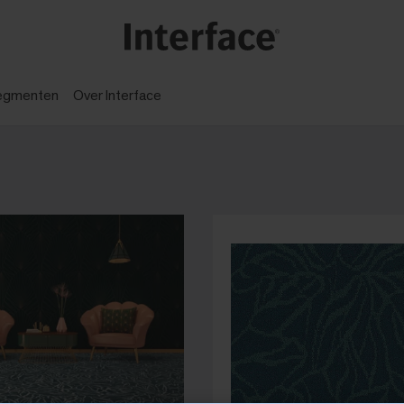
egmenten
Over Interface​