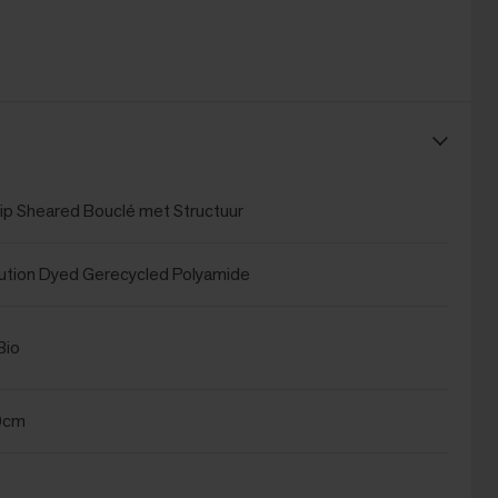
ip Sheared Bouclé met Structuur
tion Dyed Gerecycled Polyamide
Bio
0cm