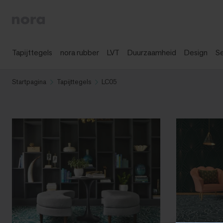
Tapijttegels
nora rubber
LVT
Duurzaamheid
Design
S
Startpagina
Tapijttegels
LC05