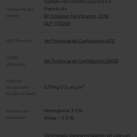
Cumple con crédito LEED EQ 5.0
Francés A+
Calidad del aire
interior
M1 Emission Certification -CQB
GLP 100209
Ver Potencial de Contribución HQE
HQE (Francia)
DGNB
Ver Potencial de Contribución DNGB
(Alemania)
Carbono
2.58 kg CO₂ eq./m²
Incorporado
(Cradle to Gate)
Herringbone 3-5%
Residuos de
instalación
Ashlar – 3-5 %
Optimizado para la instalación sin cola con