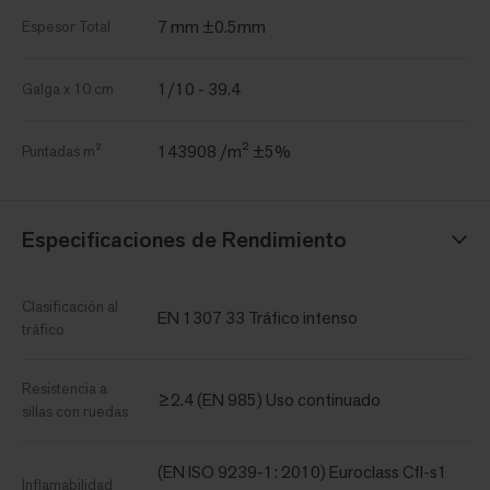
7 mm ±0.5mm
Espesor Total
1/10 - 39.4
Galga x 10 cm
143908 /m² ±5%
Puntadas m²
Especificaciones de Rendimiento
Clasificación al
EN 1307 33 Tráfico intenso
tráfico
Resistencia a
≥2.4 (EN 985) Uso continuado
sillas con ruedas
(EN ISO 9239-1: 2010) Euroclass Cfl-s1
Inflamabilidad