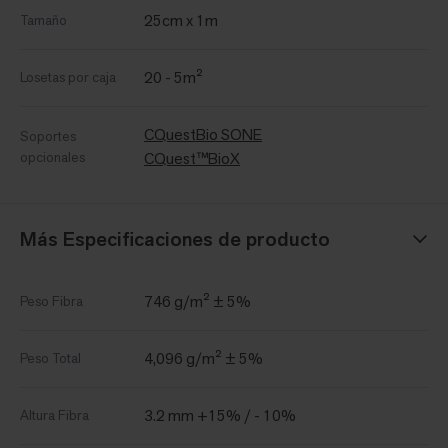
25cm x 1m
Tamaño
20 - 5m²
Losetas por caja
CQuestBio SONE
Soportes
opcionales
CQuest™BioX
Más Especificaciones de producto
746 g/m² ± 5%
Peso Fibra
4,096 g/m² ± 5%
Peso Total
3.2 mm +15% / - 10%
Altura Fibra