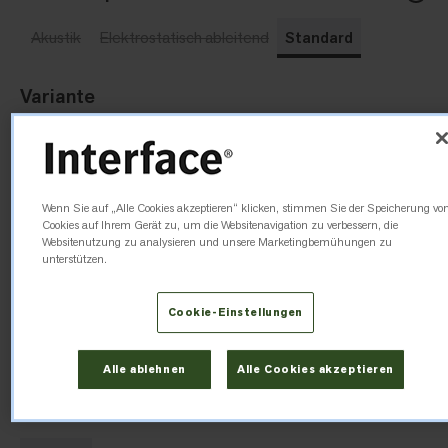
Akustik
Elektrostatisch ableitend
Standard
Variante
Fliese
Bahn
Oberfläche
Wenn Sie auf „Alle Cookies akzeptieren“ klicken, stimmen Sie der Speicherung vo
Cookies auf Ihrem Gerät zu, um die Websitenavigation zu verbessern, die
Websitenutzung zu analysieren und unsere Marketingbemühungen zu
Reflexbrechend
Glatt
unterstützen.
Format
Cookie-Einstellungen
1220 mm x 15.0 m
Alle ablehnen
Alle Cookies akzeptieren
Dicke