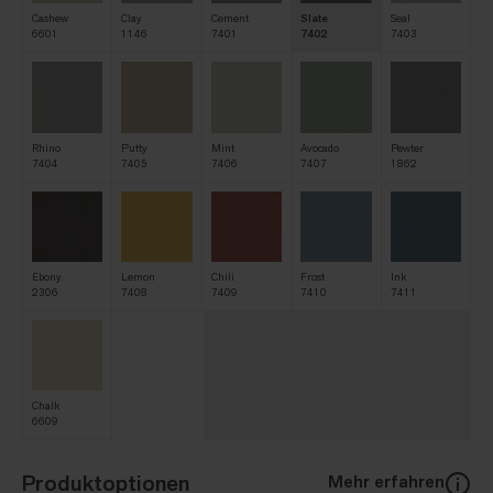
Cashew
Clay
Cement
Slate
Seal
6601
1146
7401
7402
7403
Rhino
Putty
Mint
Avocado
Pewter
7404
7405
7406
7407
1862
Ebony
Lemon
Chili
Frost
Ink
2306
7408
7409
7410
7411
Chalk
6609
Produktoptionen
Mehr erfahren