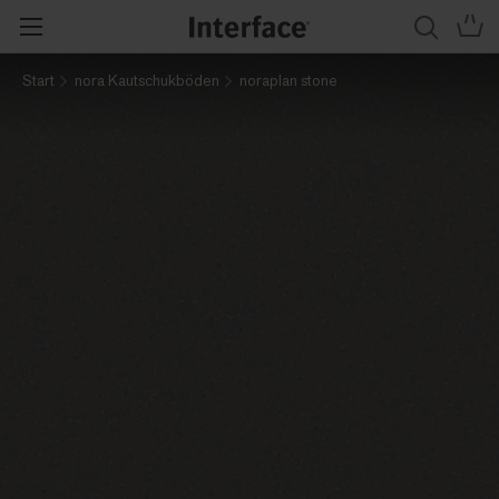
Start
nora Kautschukböden
noraplan stone