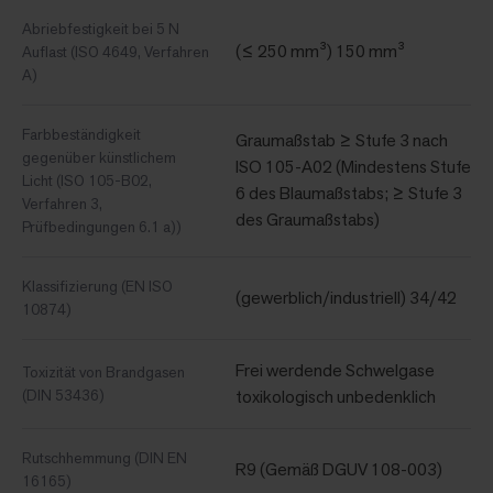
Abriebfestigkeit bei 5 N
(≤ 250 mm³) 150 mm³
Auflast (ISO 4649, Verfahren
A)
Farbbeständigkeit
Graumaßstab ≥ Stufe 3 nach
gegenüber künstlichem
ISO 105-A02 (Mindestens Stufe
Licht (ISO 105-B02,
6 des Blaumaßstabs; ≥ Stufe 3
Verfahren 3,
des Graumaßstabs)
Prüfbedingungen 6.1 a))
Klassifizierung (EN ISO
(gewerblich/industriell) 34/42
10874)
Frei werdende Schwelgase
Toxizität von Brandgasen
(DIN 53436)
toxikologisch unbedenklich
Rutschhemmung (DIN EN
R9 (Gemäß DGUV 108-003)
16165)