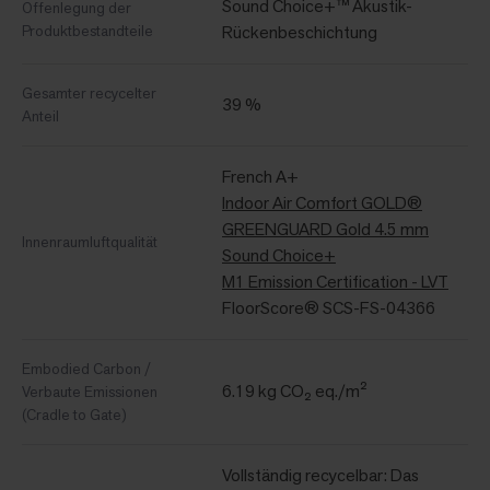
Sound Choice+™ Akustik-
Offenlegung der
Produktbestandteile
Rückenbeschichtung
Gesamter recycelter
39 %
Anteil
French A+
Indoor Air Comfort GOLD®
GREENGUARD Gold 4.5 mm
Innenraumluftqualität
Sound Choice+
M1 Emission Certification - LVT
FloorScore® SCS-FS-04366
Embodied Carbon /
6.19 kg CO₂ eq./m²
Verbaute Emissionen
(Cradle to Gate)
Vollständig recycelbar: Das