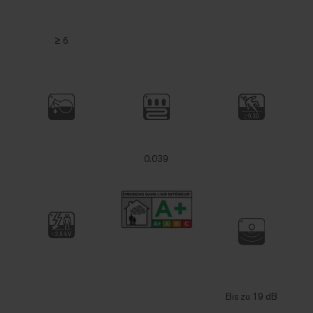
≥ 6
0.039
Bis zu 19 dB