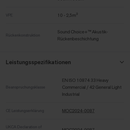
10 - 2,5m²
VPE
Sound Choice+™ Akustik-
Rückenkonstruktion
Rückenbeschichtung
Leistungsspezifikationen
EN ISO 10874 33 Heavy
Commercial / 42 General Light
Beanspruchungsklasse
Industrial
MOC2024-0087
CE Leistungserklärung
UKCA Declaration of
MOC2024-0087