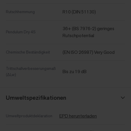
R10 (DIN 51130)
Rutschhemmung
36+ (BS 7976-2) geringes
Pendulum Dry 4S
Rutschpotential
(EN ISO 26987) Very Good
Chemische Beständigkeit
Trittschallverbesserungsmaß
Bis zu 19 dB
(ΔLw)
Umweltspezifikationen
EPD herunterladen
Umweltproduktdeklaration