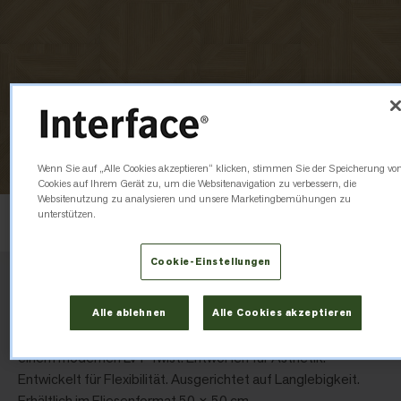
Wenn Sie auf „Alle Cookies akzeptieren“ klicken, stimmen Sie der Speicherung vo
Cookies auf Ihrem Gerät zu, um die Websitenavigation zu verbessern, die
Websitenutzung zu analysieren und unsere Marketingbemühungen zu
Verlegerichtung
unterstützen.
Quadersteinartig
Cookie-Einstellungen
Cut & Form
Alle ablehnen
Alle Cookies akzeptieren
Cut & Form™ verbindet den zeitlosen Parkett-Look mit
einem modernen LVT-Twist. Entworfen für Ästhetik.
Entwickelt für Flexibilität. Ausgerichtet auf Langlebigkeit.
Erhältlich im Fliesenformat 50 × 50 cm.