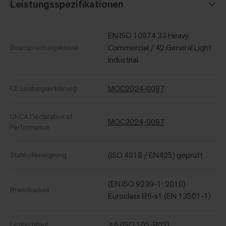
Leistungsspezifikationen
EN ISO 10874 33 Heavy
Commercial / 42 General Light
Beanspruchungsklasse
Industrial
MOC2024-0087
CE Leistungserklärung
UKCA Declaration of
MOC2024-0087
Performance
(ISO 4918 / EN425) geprüft
Stuhlrolleneignung
(EN ISO 9239-1: 2010)
Brennbarkeit
Euroclass Bfl-s1 (EN 13501-1)
≥6 (ISO 105-B02)
Lichtechtheit