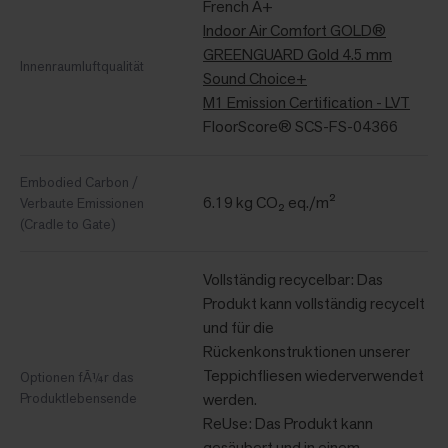
French A+
Indoor Air Comfort GOLD®
GREENGUARD Gold 4.5 mm
Innenraumluftqualität
Sound Choice+
M1 Emission Certification - LVT
FloorScore® SCS-FS-04366
Embodied Carbon /
6.19 kg CO₂ eq./m²
Verbaute Emissionen
(Cradle to Gate)
Vollständig recycelbar: Das
Produkt kann vollständig recycelt
und für die
Rückenkonstruktionen unserer
Teppichfliesen wiederverwendet
Optionen fÃ¼r das
Produktlebensende
werden.
ReUse: Das Produkt kann
gesäubert und in einem