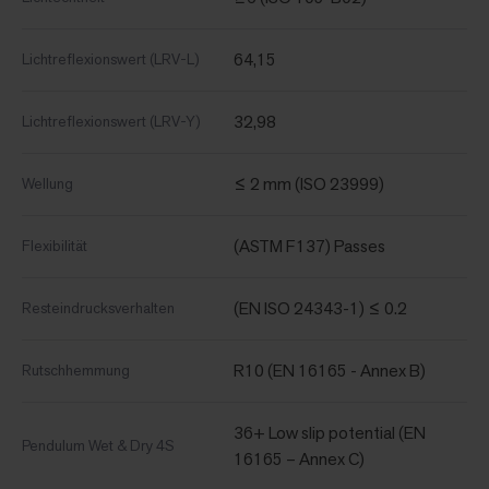
64,15
Lichtreflexionswert (LRV-L)
32,98
Lichtreflexionswert (LRV-Y)
≤ 2 mm (ISO 23999)
Wellung
(ASTM F137) Passes
Flexibilität
(EN ISO 24343-1) ≤ 0.2
Resteindrucksverhalten
R10 (EN 16165 - Annex B)
Rutschhemmung
36+ Low slip potential (EN
Pendulum Wet & Dry 4S
16165 – Annex C)