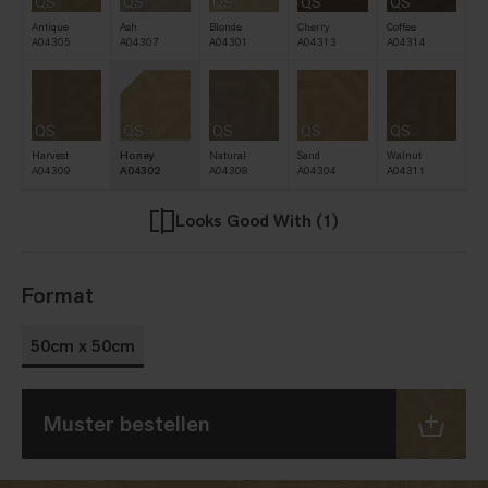
QS
QS
QS
QS
QS
Antique
Ash
Blonde
Cherry
Coffee
A04305
A04307
A04301
A04313
A04314
QS
QS
QS
QS
QS
Harvest
Honey
Natural
Sand
Walnut
A04309
A04302
A04308
A04304
A04311
Looks Good With (1)
Format
50cm x 50cm
Muster bestellen