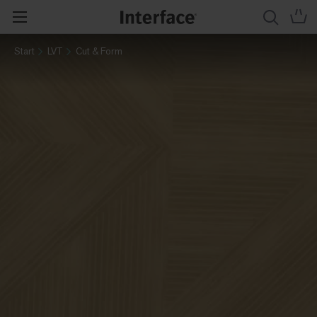
Start
LVT
Cut & Form