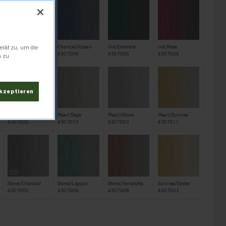
erät zu, um die
Charcoal/Ink
Charcoal/Ocean
Ink/Emerald
Ink/Rose
4307001
4307006
4307005
4307004
n zu
akzeptieren
Oyster/Shade
Pearl/Sage
Pearl/Stone
Pearl/Sunrise
4307022
4307010
4307003
4307011
QS
Stone/Charcoal
Stone/Lagoon
Stone/Terracotta
Sunrise/Oyster
4307002
4307009
4307008
4307023