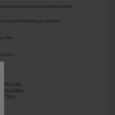
emusterte strukturierte Schlingenqualität
 recyceltes Polyamid garngefärbt
st™Bio
 x 50cm
 4m²
stBio SONE
stBio SONE+
st™BioX