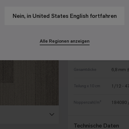
Weitere Produktspezi
Nein, in United States English fortfahren
780 g/m
Poleinsatzgewicht
4.169 g
Gesamtgewicht
Alle Regionen anzeigen
3,1 mm 
Polschichtdicke
6,8 mm 
Gesamtdicke
1/12 - 4
Teilung x 10 cm
184080 
Noppenzahl/m²
Technische Daten