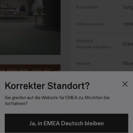
Tuftg
Konstruktion
100%
Polfasermaterial
Standard-
CQue
Rückenkonstruktion
50cm
Variante
16 -
VPE
Korrekter Standort?
CQue
Sie greifen auf die Website für EMEA zu. Möchten Sie
Weitere
fortfahren?
CQue
Rückenkonstruktionen
(optional)
CQue
Ja, in EMEA Deutsch bleiben