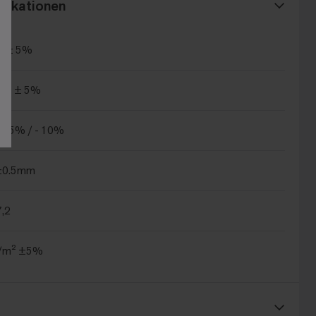
fikationen
² ± 5%
/m² ± 5%
+15% / - 10%
±0.5mm
7,2
/m² ±5%