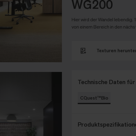
WG200
Hier wird der Wandel lebendig.
von einem Bereich in den näch
Texturen herunter
Technische Daten für
CQuest™Bio
Produktspezifikation