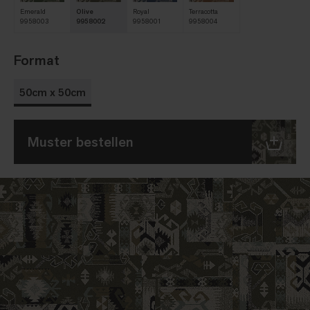
Emerald
Olive
Royal
Terracotta
9958003
9958002
9958001
9958004
Format
50cm x 50cm
Muster bestellen