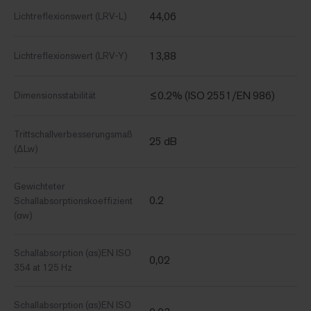
44,06
Lichtreflexionswert (LRV-L)
13,88
Lichtreflexionswert (LRV-Y)
≤0.2% (ISO 2551/EN 986)
Dimensionsstabilität
Trittschallverbesserungsmaß
25 dB
(ΔLw)
Gewichteter
0.2
Schallabsorptionskoeffizient
(αw)
Schallabsorption (αs)EN ISO
0,02
354 at 125 Hz
Schallabsorption (αs)EN ISO