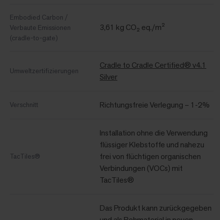
Embodied Carbon /
3,61 kg CO₂ eq./m²
Verbaute Emissionen
(cradle-to-gate)
Cradle to Cradle Certified® v4.1
Umweltzertifizierungen
Silver
Richtungsfreie Verlegung – 1-2%
Verschnitt
Installation ohne die Verwendung
flüssiger Klebstoffe und nahezu
frei von flüchtigen organischen
TacTiles®
Verbindungen (VOCs) mit
TacTiles®
Das Produkt kann zurückgegeben
und als Rohmaterial in neuen