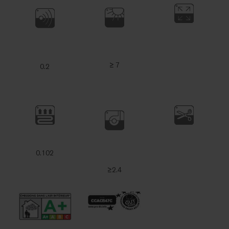
≥ 7
0.2
0.102
≥2.4