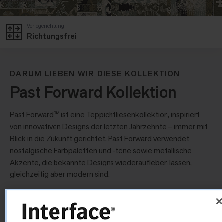
Verlegerichtung
Richtungsfrei
DARUM LIEBEN WIR DIESE KOLLEKTION
Past Forward Kollektion
Past Forward™ ist eine Teppichfliesenkollektion, inspiriert
von innovativen Designs der letzten Jahrzehnte – immer mit
Blick in die Zukunft gerichtet. Past Forward verwendet
nostalgische Farbpaletten und -töne sowie metallische
Akzente, die bekannte Designs wiederaufleben lassen,
gleichzeitig aber modern sind.
Retrospec