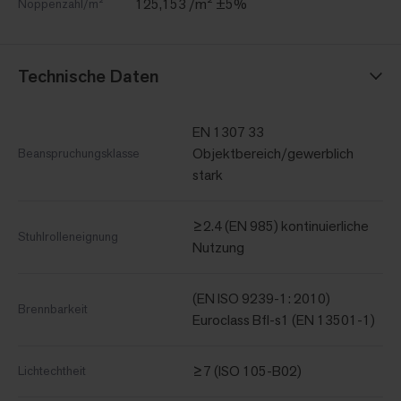
125,153 /m² ±5%
Noppenzahl/m²
Technische Daten
EN 1307 33
Objektbereich/gewerblich
Beanspruchungsklasse
stark
≥2.4 (EN 985) kontinuierliche
Stuhlrolleneignung
Nutzung
(EN ISO 9239-1: 2010)
Brennbarkeit
Euroclass Bfl-s1 (EN 13501-1)
≥7 (ISO 105-B02)
Lichtechtheit