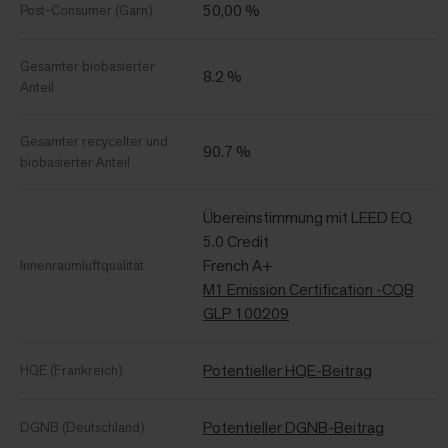
50,00 %
Post-Consumer (Garn)
Gesamter biobasierter
8.2 %
Anteil
Gesamter recycelter und
90.7 %
biobasierter Anteil
Übereinstimmung mit LEED EQ
5.0 Credit
French A+
Innenraumluftqualität
M1 Emission Certification -CQB
GLP 100209
Potentieller HQE-Beitrag
HQE (Frankreich)
Potentieller DGNB-Beitrag
DGNB (Deutschland)