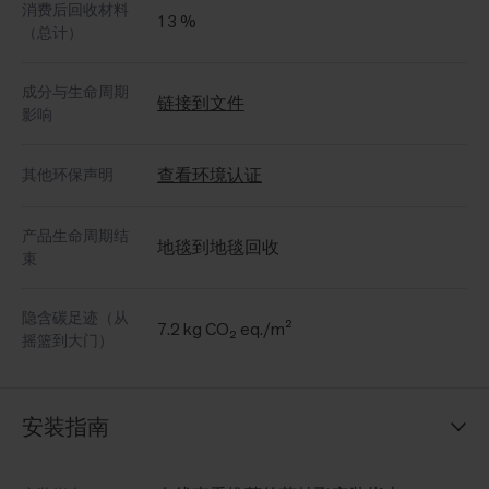
消费后回收材料
13 %
（总计）
成分与生命周期
链接到文件
影响
查看环境认证
其他环保声明
产品生命周期结
地毯到地毯回收
束
隐含碳足迹（从
7.2 kg CO₂ eq./m²
摇篮到大门）
安装指南