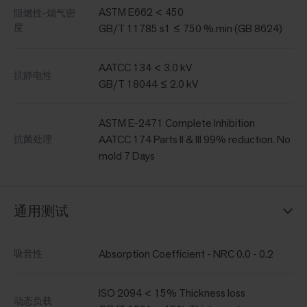
ASTM E662 < 450
阻燃性-烟气密
度
GB/T 11785 s1 ≤ 750 %.min (GB 8624)
AATCC 134 < 3.0 kV
抗静电性
GB/T 18044 ≤ 2.0 kV
ASTM E-2471 Complete Inhibition
AATCC 174 Parts II & III 99% reduction. No
抗菌处理
mold 7 Days
通用测试
Absorption Coefficient - NRC 0.0 - 0.2
吸音性
ISO 2094 < 15% Thickness loss
动态负载