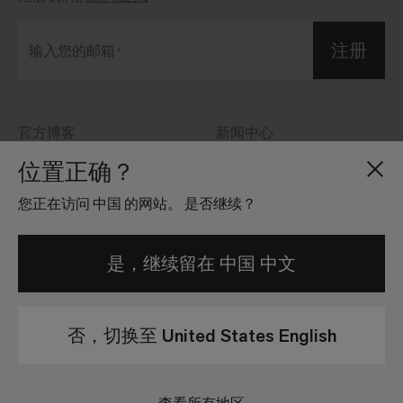
注册
输入您的邮箱
官方博客
新闻中心
关于我们
投资者关系
位置正确？
招贤纳士
社区准则
您正在访问 中国 的网站。 是否继续？
地点分布
法律信息
是，继续留在 中国 中文
否，切换至 United States English
隐私政策
法律免责声明
苏ICP备12079596号-1 | © 2026 Interface, Inc. 保留所有权