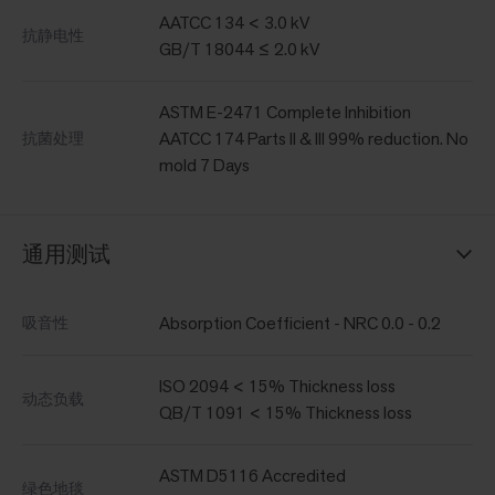
AATCC 134 < 3.0 kV
抗静电性
GB/T 18044 ≤ 2.0 kV
ASTM E-2471 Complete Inhibition
AATCC 174 Parts II & III 99% reduction. No
抗菌处理
mold 7 Days
通用测试
Absorption Coefficient - NRC 0.0 - 0.2
吸音性
ISO 2094 < 15% Thickness loss
动态负载
QB/T 1091 < 15% Thickness loss
ASTM D5116 Accredited
绿色地毯