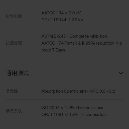
AATCC 134 < 3.0 kV
抗静电性
GB/T 18044 ≤ 2.0 kV
ASTM E-2471 Complete Inhibition
AATCC 174 Parts II & III 99% reduction. No
抗菌处理
mold 7 Days
通用测试
Absorption Coefficient - NRC 0.0 - 0.2
吸音性
ISO 2094 < 15% Thickness loss
动态负载
QB/T 1091 < 15% Thickness loss