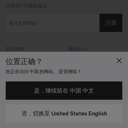
注册我们的
新闻通讯
注册
输入您的邮箱
官方博客
新闻中心
关于我们
投资者关系
位置正确？
招贤纳士
社区准则
您正在访问 中国 的网站。 是否继续？
地点分布
法律信息
是，继续留在 中国 中文
否，切换至 United States English
隐私政策
法律免责声明