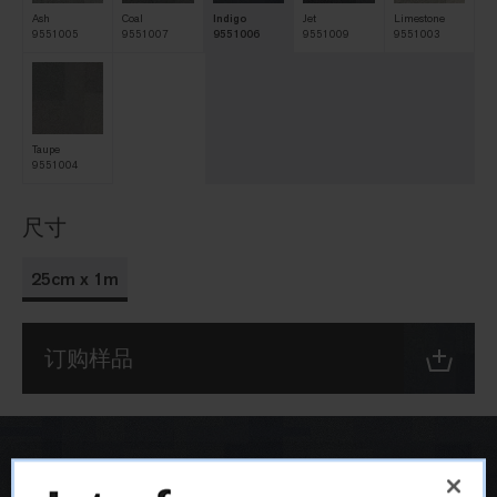
Ash
Coal
Indigo
Jet
Limestone
9551005
9551007
9551006
9551009
9551003
Taupe
9551004
尺寸
25cm x 1m
订购样品