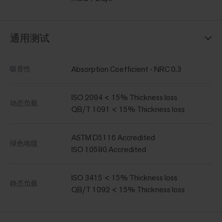
通用测试
Absorption Coefficient - NRC 0.3
吸音性
ISO 2094 < 15% Thickness loss
动态负载
QB/T 1091 < 15% Thickness loss
ASTM D5116 Accredited
绿色地毯
ISO 10580 Accredited
ISO 3415 < 15% Thickness loss
静态负载
QB/T 1092 < 15% Thickness loss