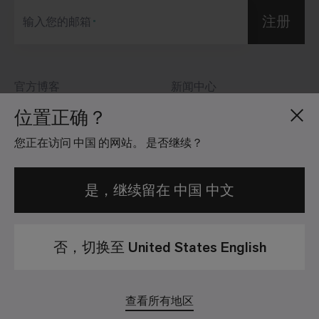
注册
输入您的邮箱
官方博客
新闻中心
关于我们
投资者关系
位置正确？
招贤纳士
社区准则
您正在访问 中国 的网站。 是否继续？
地点分布
法律信息
是，继续留在 中国 中文
否，切换至 United States English
隐私政策
法律免责声明
苏ICP备12079596号-1 | © 2026 Interface, Inc. 保留所有权
查看所有地区
利。