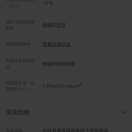
13 %
（总计）
成分与生命周期
链接到文件
影响
查看环境认证
其他环保声明
产品生命周期结
地毯到地毯回收
束
隐含碳足迹（从
7.33 kg CO₂ eq./m²
摇篮到大门）
安装指南
在线查看推荐的英特飞安装指南
安装指南