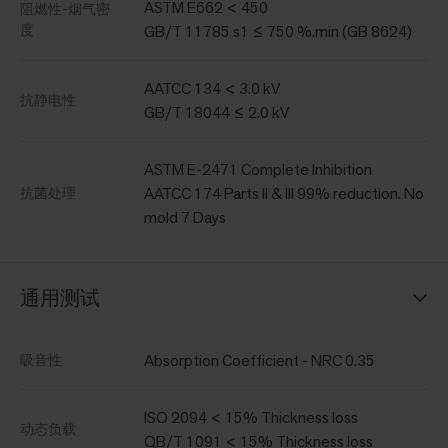
ASTM E662 < 450
阻燃性-烟气密
度
GB/T 11785 s1 ≤ 750 %.min (GB 8624)
AATCC 134 < 3.0 kV
抗静电性
GB/T 18044 ≤ 2.0 kV
ASTM E-2471 Complete Inhibition
AATCC 174 Parts II & III 99% reduction. No
抗菌处理
mold 7 Days
通用测试
Absorption Coefficient - NRC 0.35
吸音性
ISO 2094 < 15% Thickness loss
动态负载
QB/T 1091 < 15% Thickness loss