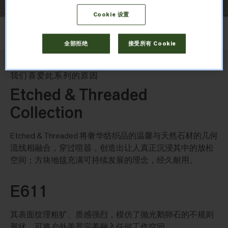
Cookie 设置
布局
顺铺
全部拒绝
接受所有 Cookie
我们喜爱此系列的原因
Etched & Threaded
Collection
Etched & Threaded 将奢华纺织品的温馨与天然石材的几何
流线相融合，穿过喧嚣，创造出让人真正沉浸其中的放松
空间；方块地毯充满可持续发展的理念，经久耐用。
E611
其表面纹理粗犷、质感强烈，模仿了抛光鹅卵石的不规则
形状，可将户外美景完美融入任何工作空间。