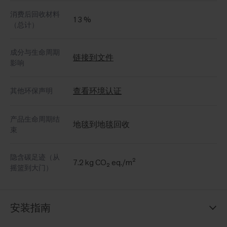
消费后回收材料
13 %
（总计）
成分与生命周期
链接到文件
影响
查看环境认证
其他环保声明
产品生命周期结
地毯到地毯回收
束
隐含碳足迹（从
7.2 kg CO₂ eq./m²
摇篮到大门）
安装指南