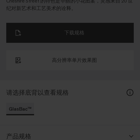
Cheshire Street 的特色是华丽的小花图案，灵感来自 20 世
纪对新艺术和工艺美术的诠释。
下载规格
高分辨率单片效果图
请选择底背以查看规格
GlasBac™
产品规格