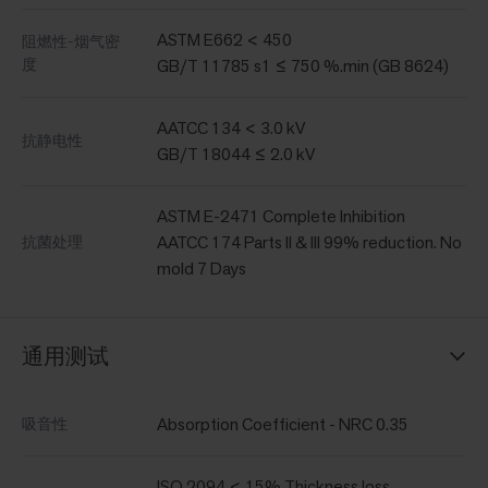
ASTM E662 < 450
阻燃性-烟气密
度
GB/T 11785 s1 ≤ 750 %.min (GB 8624)
AATCC 134 < 3.0 kV
抗静电性
GB/T 18044 ≤ 2.0 kV
ASTM E-2471 Complete Inhibition
AATCC 174 Parts II & III 99% reduction. No
抗菌处理
mold 7 Days
通用测试
Absorption Coefficient - NRC 0.35
吸音性
ISO 2094 < 15% Thickness loss