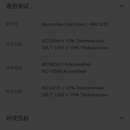
通用测试
Absorption Coefficient - NRC 0.25
吸音性
ISO 2094 < 15% Thickness loss
动态负载
QB/T 1091 < 15% Thickness loss
ASTM D5116 Accredited
绿色地毯
ISO 10580 Accredited
ISO 3415 < 15% Thickness loss
静态负载
QB/T 1092 < 15% Thickness loss
环境指标