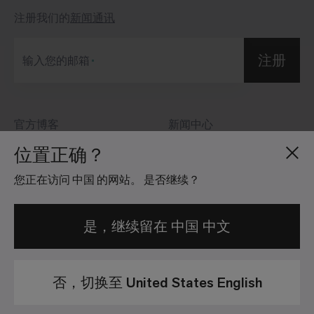
注册我们的
新闻通讯
注册
输入您的邮箱
官方博客
新闻中心
关于我们
投资者关系
位置正确？
招贤纳士
社区准则
您正在访问 中国 的网站。 是否继续？
地点分布
法律信息
是，继续留在 中国 中文
否，切换至 United States English
隐私政策
法律免责声明