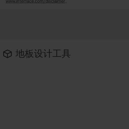
www.interface.com/disclaimer
。
地板设计工具