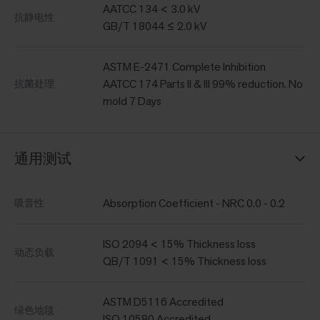
AATCC 134 < 3.0 kV
抗静电性
GB/T 18044 ≤ 2.0 kV
ASTM E-2471 Complete Inhibition
AATCC 174 Parts II & III 99% reduction. No
抗菌处理
mold 7 Days
通用测试
Absorption Coefficient - NRC 0.0 - 0.2
吸音性
ISO 2094 < 15% Thickness loss
动态负载
QB/T 1091 < 15% Thickness loss
ASTM D5116 Accredited
绿色地毯
ISO 10580 Accredited