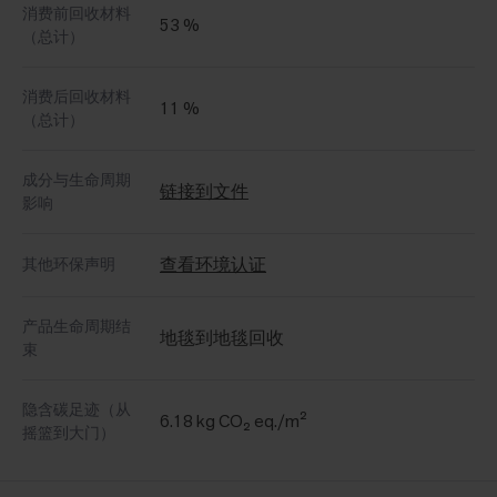
消费前回收材料
53 %
（总计）
消费后回收材料
11 %
（总计）
成分与生命周期
链接到文件
影响
查看环境认证
其他环保声明
产品生命周期结
地毯到地毯回收
束
隐含碳足迹（从
6.18 kg CO₂ eq./m²
摇篮到大门）