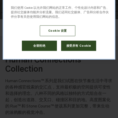
我们使用 Cookie 以允许我们网站的正常工作、个性化设计内容和广告、
提供社交媒体功能并分析流量。我们还同社交媒体、广告和分析合作伙
伴分享有关您使用我们网站的信息。
布局
无方向
Cookie 设置
全部拒绝
接受所有 Cookie
我们喜爱此系列的原因
Human Connections
Collection
Human Connections™ 系列是我们试图在快节奏生活中寻求
的各种感官线索的交汇点，支持最积极的空间提供可变性
和选择的理念。八种不同的风格以独特的方式组合在一
起，创造出道路、交叉口、碰撞区和目的地。高度图案化
的 Rue™ 和 Stone Course™ 使该系列更加完整，带来生动
的涂鸦般的视觉冲击。