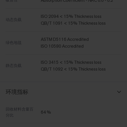
Absorption Coefficient - NRC 0.0 - 0.2
吸音性
ISO 2094 < 15% Thickness loss
动态负载
QB/T 1091 < 15% Thickness loss
ASTM D5116 Accredited
绿色地毯
ISO 10580 Accredited
ISO 3415 < 15% Thickness loss
静态负载
QB/T 1092 < 15% Thickness loss
环境指标
回收材料含量百
64 %
分比