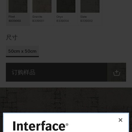
Flint
Granite
Onyx
Slate
8339003
8339001
8339004
8339002
尺寸
50cm x 50cm
订购样品