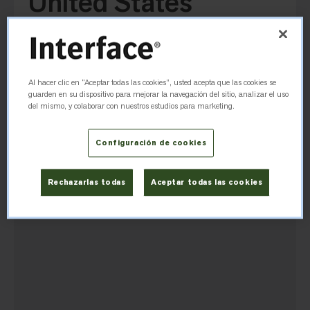
United States
Manufacturing
1503 Orchard Hill Road
LaGrange, GA, 30240, United States
Al hacer clic en “Aceptar todas las cookies”, usted acepta que las cookies se
guarden en su dispositivo para mejorar la navegación del sitio, analizar el uso
del mismo, y colaborar con nuestros estudios para marketing.
(1-800) 336-0225
Configuración de cookies
Direcciones
Rechazarlas todas
Aceptar todas las cookies