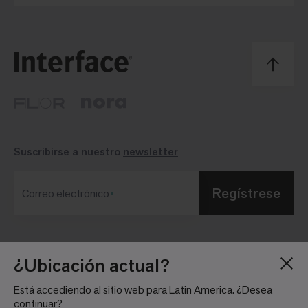
Suscribirse a nuestro
newsletter
Regístrese
Correo electrónico
Blog
Sala de Prensa
¿Ubicación actual?
Acerca de
Relaciones con
Está accediendo al sitio web para Latin America. ¿Desea
Inversionistas
Trabaja con nosotros
continuar?