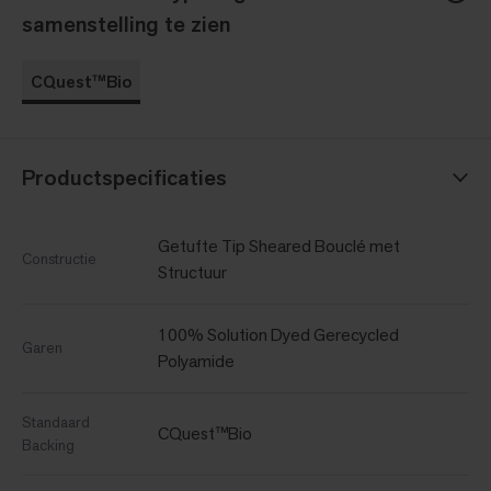
samenstelling te zien
CQuest™Bio
Productspecificaties
Getufte Tip Sheared Bouclé met
Constructie
Structuur
100% Solution Dyed Gerecycled
Garen
Polyamide
Standaard
CQuest™Bio
Backing