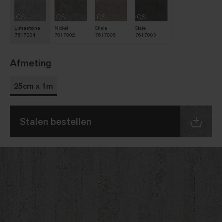
QS
QS
QS
QS
Limestone
Nickel
Shale
Slate
7617004
7617002
7617006
7617003
Afmeting
25cm x 1m
Stalen bestellen