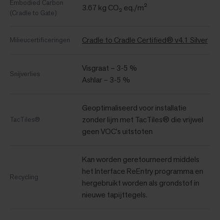
Embodied Carbon
3.67 kg CO₂ eq./m²
(Cradle to Gate)
Cradle to Cradle Certified® v4.1 Silver
Milieucertificeringen
Visgraat – 3-5 %
Snijverlies
Ashlar – 3-5 %
Geoptimaliseerd voor installatie
zonder lijm met TacTiles® die vrijwel
TacTiles®
geen VOC's uitstoten
Kan worden geretourneerd middels
het Interface ReEntry programma en
Recycling
hergebruikt worden als grondstof in
nieuwe tapijttegels.