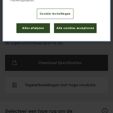
marketingprojecten.
HN810
Cookie-instellingen
De tapijttegels HN810, HN850 en HN840, zijn gebaseerd op
Alles afwijzen
Alle cookies accepteren
natuurlijke elementen. Deze tegels gaan naadloos in elkaar
over in een organische flow waarbij de hoeken en randen van
de tegels onzichtbaar lijken te zijn.
Download Specificaties
Tegelafbeeldingen met hoge resolutie
Selecteer een type rug om de