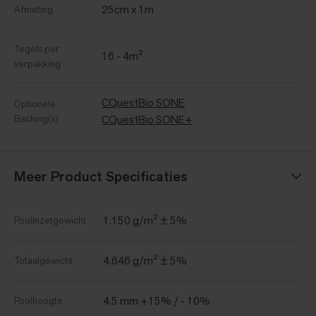
25cm x 1m
Afmeting
Tegels per
16 - 4m²
verpakking
CQuestBio SONE
Optionele
Backing(s)
CQuestBio SONE+
Meer Product Specificaties
1.150 g/m² ± 5%
Poolinzetgewicht
4.646 g/m² ± 5%
Totaalgewicht
4.5 mm +15% / - 10%
Poolhoogte