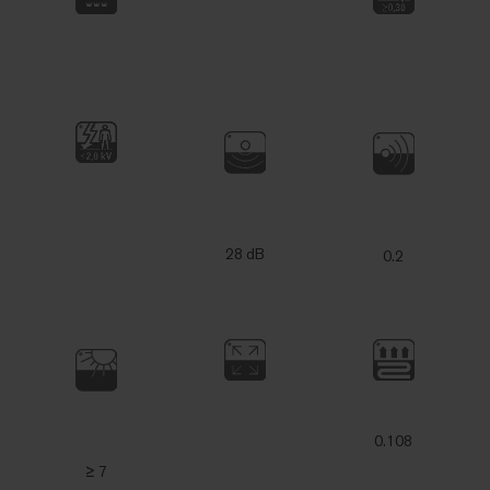
28 dB
0.2
0.108
≥ 7