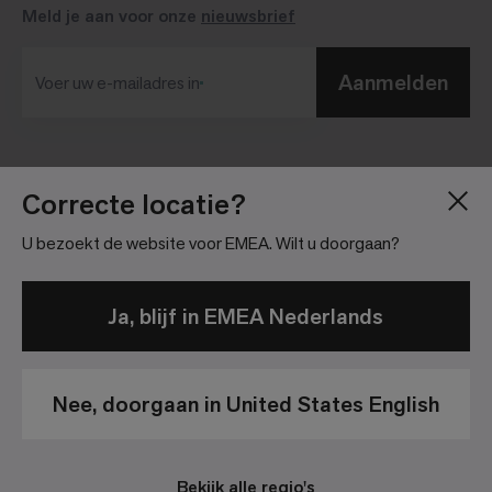
Meld je aan voor onze
nieuwsbrief
Aanmelden
Voer uw e-mailadres in​
Blog
Pers
Correcte locatie?
Over
Investor Relations
U bezoekt de website voor EMEA. Wilt u doorgaan?
Vacatures
Community richtlijnen
Locatie
Juridische informatie
Ja, blijf in EMEA Nederlands
Nee, doorgaan in United States English
Privacy beleid
Wettelijke Disclaimer
Bekijk alle regio's