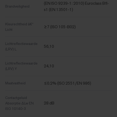
(EN ISO 9239-1: 2010) Euroclass Bfl-
Brandveiligheid
s1 (EN 13501-1)
Kleurechtheid â€“
≥7 (ISO 105-B02)
Licht
Lichtreflectiewaarde
56,10
(LRV) L
Lichtreflectiewaarde
24,10
(LRV) Y
≤0.2% (ISO 2551/EN 986)
Maatvastheid
Contactgeluid
28 dB
Absorptie ΔLw EN
ISO 10140-3