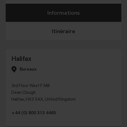
Informations
Itinéraire
Halifax
Bureaux
3rd Floor West F Mill
Dean Clough
Halifax, HX3 5AX, United Kingdom
+44 (0) 800 313 4465