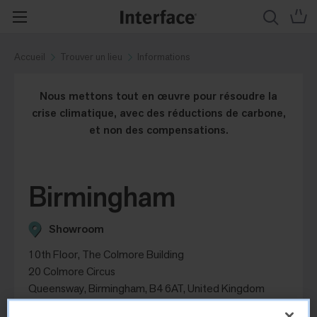
Accueil
Trouver un lieu
Informations
Nous mettons tout en œuvre pour résoudre la
crise climatique, avec des réductions de carbone,
et non des compensations.
Birmingham
Showroom
10th Floor, The Colmore Building
20 Colmore Circus
Queensway, Birmingham, B4 6AT, United Kingdom