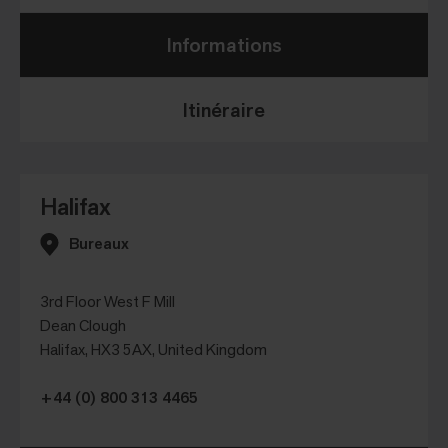
Informations
Itinéraire
Halifax
Bureaux
3rd Floor West F Mill
Dean Clough
Halifax, HX3 5AX, United Kingdom
+44 (0) 800 313 4465