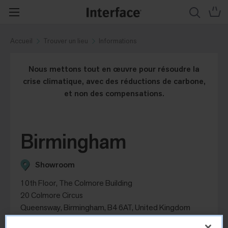
Accueil
Trouver un lieu
Informations
Nous mettons tout en œuvre pour résoudre la
crise climatique, avec des réductions de carbone,
et non des compensations.
Birmingham
Showroom
10th Floor, The Colmore Building
20 Colmore Circus
Queensway, Birmingham, B4 6AT, United Kingdom