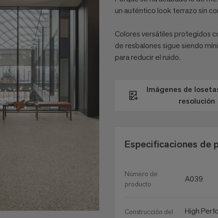
un auténtico look terrazo sin c
Colores versátiles protegidos c
de resbalones sigue siendo mín
para reducir el ruido.
Imágenes de losetas
resolución
Especificaciones de 
Número de
A039
producto
High Perf
Construcción del