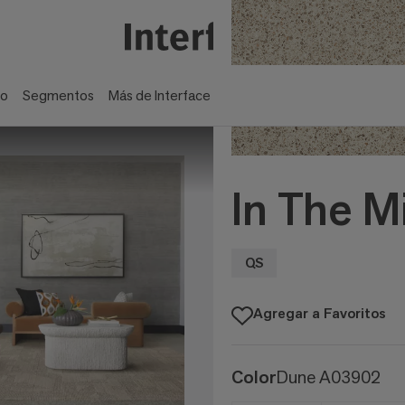
ño
Segmentos
Más de Interface
In The M
QS
Agregar a Favoritos
Color
Dune A03902