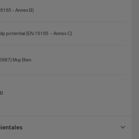
6165 - Annex B)
lip potential (EN 16165 – Annex C)
6987) Muy Bien
dB
ientales