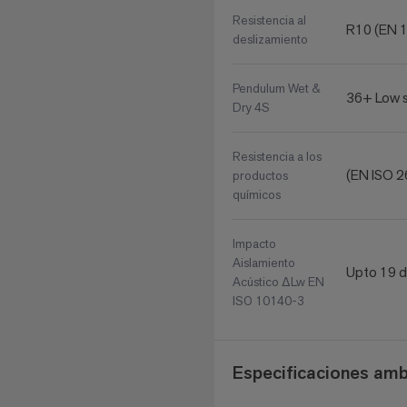
Resistencia al
R10 (EN 1
deslizamiento
Pendulum Wet &
36+ Low s
Dry 4S
Resistencia a los
(EN ISO 2
productos
químicos
Impacto
Aislamiento
Upto 19 
Acústico ΔLw EN
ISO 10140-3
Especificaciones amb