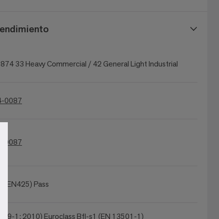
rendimiento
874 33 Heavy Commercial / 42 General Light Industrial
-0087
-0087
 / EN425) Pass
239-1: 2010) Euroclass Bfl-s1 (EN 13501-1)