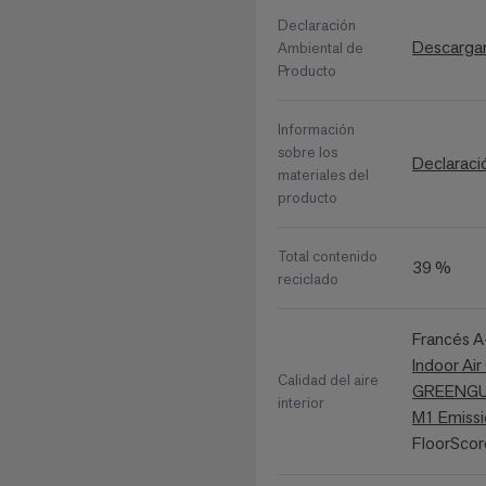
Declaración
Descarga
Ambiental de
Producto
Información
sobre los
Declaraci
materiales del
producto
Total contenido
39 %
reciclado
Francés 
Indoor A
Calidad del aire
GREENGUA
interior
M1 Emissio
FloorSco