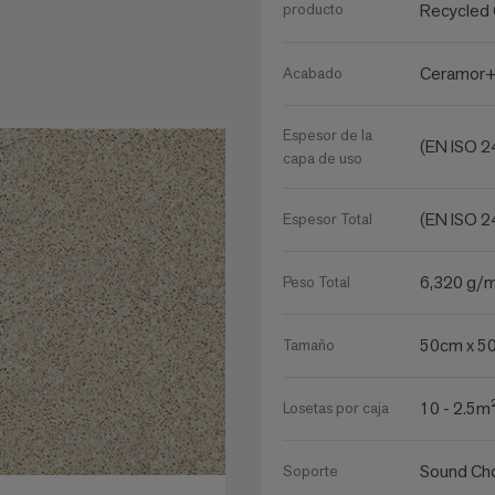
producto
Recycled
Ceramor+™
Acabado
Espesor de la
(EN ISO 
capa de uso
(EN ISO 
Espesor Total
6,320 g/
Peso Total
50cm x 5
Tamaño
10 - 2.5m
Losetas por caja
Sound Ch
Soporte