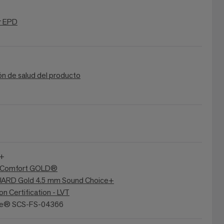
r EPD
ón de salud del producto
A+
ir Comfort GOLD®
RD Gold 4.5 mm Sound Choice+
n Certification - LVT
re® SCS-FS-04366