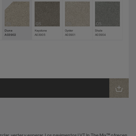
QS
QS
QS
QS
Dune
Keystone
Oyster
Shale
A03902
A03905
A03901
A03904
clar, verter y esperar. Los pavimentos LVT In The Mix™ ofrecen