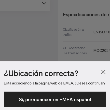
Especificaciones de 
Clasificación al
EN ISO 10
tráfico
CE Declaración
MOC2024
De Prestaciones
UKCA
¿Ubicación correcta?
MOC2024
Declaration of
Performance
Está accediendo a la página web de EMEA. ¿Desea continuar?
Resistencia a
(ISO 4918
sillas con ruedas
Sí, permanecer en EMEA español
(EN ISO 9
Inflamabilidad