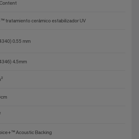
 Content
 tratamiento cerámico estabilizador UV
24340) 0.55 mm
24346) 4.5mm
m²
0cm
²
oice+™ Acoustic Backing