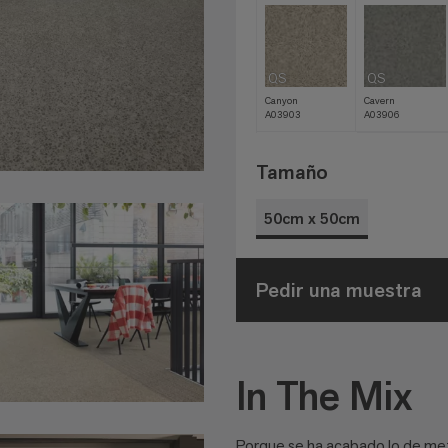
QS
QS
Canyon
Cavern
A03903
A03906
Tamaño
50cm x 50cm
Pedir una muestra
In The Mix
Porque se ha acabado lo de mez