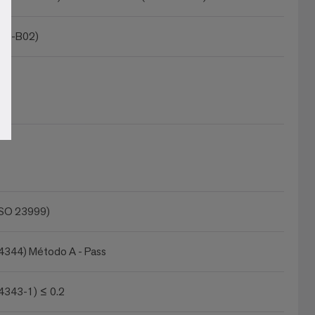
105-B02)
ISO 23999)
4344) Método A - Pass
4343-1) ≤ 0.2