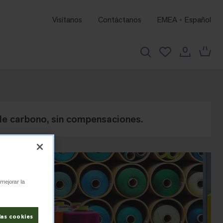
Visítanos
Contáctanos
EMEA
Español
de carbono, sin compensaciones.
 mejorar la
las cookies