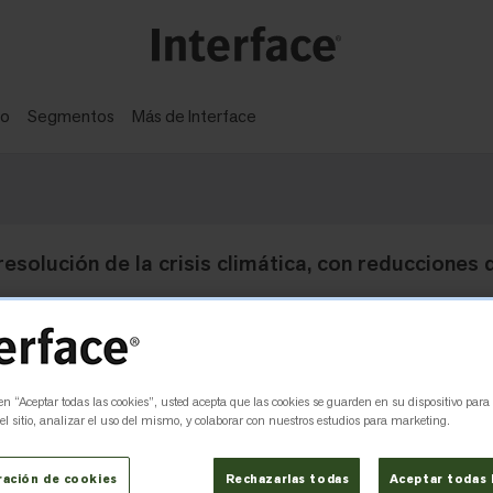
ño
Segmentos
Más de Interface
olución de la crisis climática, con reducciones 
 en “Aceptar todas las cookies”, usted acepta que las cookies se guarden en su dispositivo para
l sitio, analizar el uso del mismo, y colaborar con nuestros estudios para marketing.
ración de cookies
Rechazarlas todas
Aceptar todas 