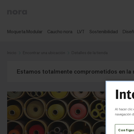
Moqueta Modular
Caucho nora
LVT
Sostenibilidad
Dise
Inicio
Encontrar una ubicación
Detalles de la tienda
Estamos totalmente comprometidos en la res
Al hacer clic
navegación de
Configu