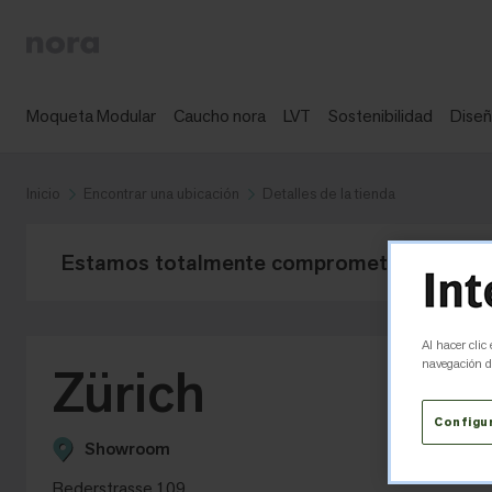
Moqueta Modular
Caucho nora
LVT
Sostenibilidad
Dise
Inicio
Encontrar una ubicación
Detalles de la tienda
Estamos totalmente comprometidos en la res
Al hacer clic
navegación de
Zürich
Configu
Showroom
Bederstrasse 109