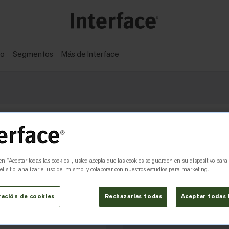
ño
Segmentos
Más de Interface
olución de la crisis climática, con reducciones 
 en “Aceptar todas las cookies”, usted acepta que las cookies se guarden en su dispositivo para
l sitio, analizar el uso del mismo, y colaborar con nuestros estudios para marketing.
ración de cookies
Rechazarlas todas
Aceptar todas 