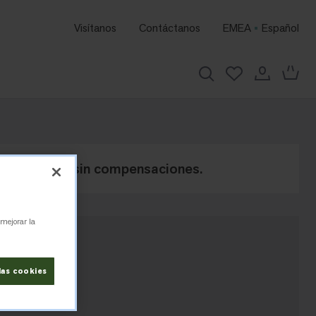
Visítanos
Contáctanos
EMEA
Español
de carbono, sin compensaciones.
 mejorar la
las cookies