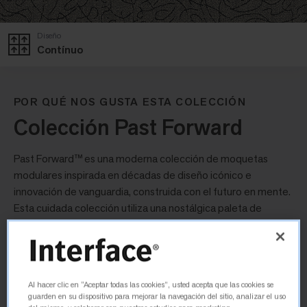
Diseño
Contínuo
POR QUÉ NOS GUSTA ESTA COLECCIÓN
Colección Past Forward
Past Forward™ es una moderna colección de moquetas
modulares inspirada en décadas de diseño icónico e
innovación de vanguardia, construida con el futuro en mente.
Esta cuidada colección utiliza una nostálgica paleta de
colores, tonos y acabados metálicos para crear una
colección con un aspecto familiar a la par que moderno.
Unspooled
Al hacer clic en “Aceptar todas las cookies”, usted acepta que las cookies se
guarden en su dispositivo para mejorar la navegación del sitio, analizar el uso