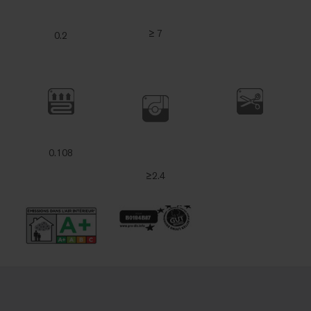
≥ 7
0.2
0.108
≥2.4