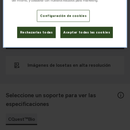
del mismo, y colaborar con nuestros estudios para marketing.
Unspooled evoca la inspiración de los motivos visuales naifs
de finales del siglo XX, con un diseño de garabatos
Configuración de cookies
orgánicos.
Rechazarlas todas
Aceptar todas las cookies
Descargar especificaciones
Imágenes de losetas en alta resolución
Seleccione un soporte para ver las
especificaciones
CQuest™Bio