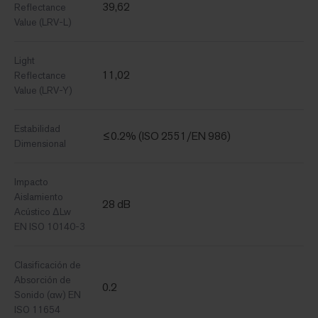
39,62
Reflectance
Value (LRV-L)
Light
11,02
Reflectance
Value (LRV-Y)
Estabilidad
≤0.2% (ISO 2551/EN 986)
Dimensional
Impacto
Aislamiento
28 dB
Acústico ΔLw
EN ISO 10140-3
Clasificación de
Absorción de
0.2
Sonido (αw) EN
ISO 11654