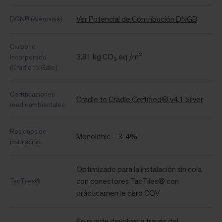
Ver Potencial de Contribución DNGB
DGNB (Alemania)
Carbono
3.81 kg CO₂ eq./m²
Incorporado
(Cradle to Gate)
Certificaciones
Cradle to Cradle Certified® v4.1 Silver
medioambientales
Residuos de
Monolithic – 3-4%
instalación
Optimizado para la instalación sin cola
con conectores TacTiles® con
TacTiles®
prácticamente cero COV
Se puede devolver a través del