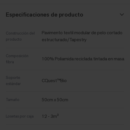
Especificaciones de producto
Pavimento textil modular de pelo cortado
Construcción del
producto
estructurado/Tapestry
Composición
100% Poliamida reciclada tintada en masa
fibra
Soporte
CQuest™Bio
estándar
50cm x 50cm
Tamaño
12 - 3m²
Losetas por caja