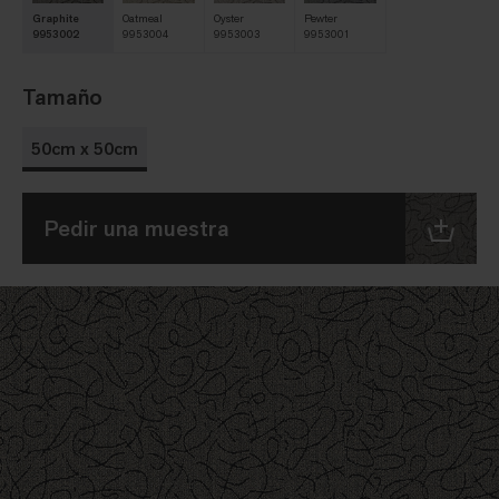
Graphite
Oatmeal
Oyster
Pewter
9953002
9953004
9953003
9953001
Tamaño
50cm x 50cm
Pedir una muestra