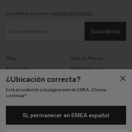
Suscríbete a nuestro
boletín de noticias
Suscribirse
Correo electrónico
Blog
Sala de Prensa
Acerca de
Relaciones con
inversores
¿Ubicación correcta?
Vacantes
Directrices de la
Ubicaciones
Está accediendo a la página web de EMEA. ¿Desea
comunidad de redes
continuar?
sociales
Información Legal
Sí, permanecer en EMEA español