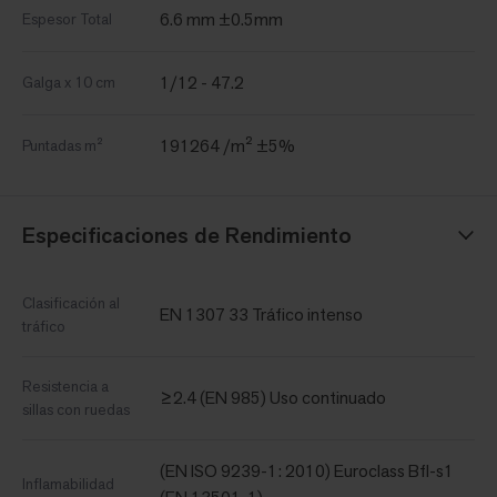
6.6 mm ±0.5mm
Espesor Total
1/12 - 47.2
Galga x 10 cm
191264 /m² ±5%
Puntadas m²
Especificaciones de Rendimiento
Clasificación al
EN 1307 33 Tráfico intenso
tráfico
Resistencia a
≥2.4 (EN 985) Uso continuado
sillas con ruedas
(EN ISO 9239-1: 2010) Euroclass Bfl-s1
Inflamabilidad