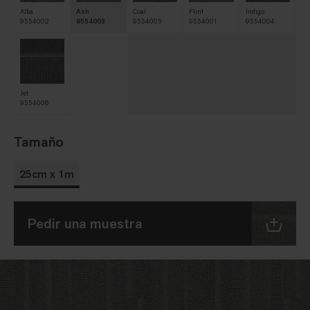
Alba
Ash
Coal
Flint
Indigo
9554002
9554003
9554005
9554001
9554004
Jet
9554006
Tamaño
25cm x 1m
Pedir una muestra