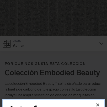
Diseño
Ashlar
POR QUÉ NOS GUSTA ESTA COLECCIÓN
Colección Embodied Beauty
La colección Embodied Beauty™ se ha diseñado para reducir
la huella de carbono de tu espacio con estilo La colección
incluye una amplia selección de diseños de moquetas en
losetas, entre los que se incluyen nuestros primeros
productos con huella de carbono negativa en tres estilos