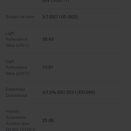
(EN 13501-1)
≥7 (ISO 105-B02)
Solidez de color
Light
39,43
Reflectance
Value (LRV-L)
Light
10,91
Reflectance
Value (LRV-Y)
Estabilidad
≤0.2% (ISO 2551/EN 986)
Dimensional
Impacto
Aislamiento
25 dB
Acústico ΔLw
EN ISO 10140-3