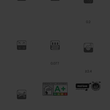
0.2
0.077
≥2.4