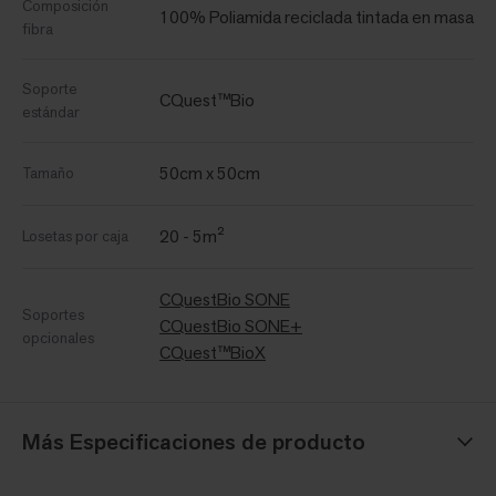
Composición
100% Poliamida reciclada tintada en masa
fibra
Soporte
CQuest™Bio
estándar
50cm x 50cm
Tamaño
20 - 5m²
Losetas por caja
CQuestBio SONE
Soportes
CQuestBio SONE+
opcionales
CQuest™BioX
Más Especificaciones de producto