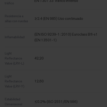
EN 1307 33 Tráfico intenso
tráfico
Resistencia a
≥2.4 (EN 985) Uso continuado
sillas con ruedas
(EN ISO 9239-1: 2010) Euroclass Bfl-s1
Inflamabilidad
(EN 13501-1)
Light
42,20
Reflectance
Value (LRV-L)
Light
12,60
Reflectance
Value (LRV-Y)
Estabilidad
≤0.2% (ISO 2551/EN 986)
Dimensional