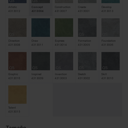
QS
QS
QS
QS
Artistic
Concept
Construction
Create
Develop
4313012
4313004
4313007
4313001
4313013
QS
QS
QS
Direction
Draw
Express
Formation
Foundation
4313008
4313011
4313014
4313005
4313006
QS
QS
QS
QS
QS
Graphic
Inspired
Invention
Sketch
Skill
4313016
4313009
4313003
4313002
4313010
Talent
4313015
Tamaño