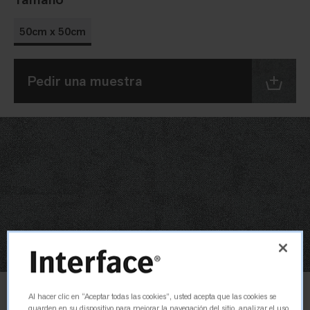
50cm x 50cm
Pedir una muestra
Diseño
Al hacer clic en “Aceptar todas las cookies”, usted acepta que las cookies se
No-direccional
guarden en su dispositivo para mejorar la navegación del sitio, analizar el uso