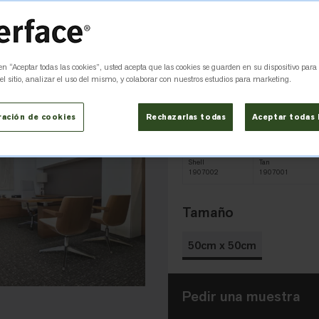
 en “Aceptar todas las cookies”, usted acepta que las cookies se guarden en su dispositivo para
Charcoal
Ebony
1907005
1907006
l sitio, analizar el uso del mismo, y colaborar con nuestros estudios para marketing.
ración de cookies
Rechazarlas todas
Aceptar todas 
Shell
Tan
1907002
1907001
Tamaño
50cm x 50cm
Pedir una muestra