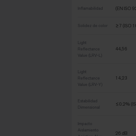
(EN ISO 9
Inflamabilidad
≥7 (ISO 
Solidez de color
Light
44,56
Reflectance
Value (LRV-L)
Light
14,23
Reflectance
Value (LRV-Y)
Estabilidad
≤0.2% (I
Dimensional
Impacto
Aislamiento
26 dB