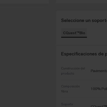
Seleccione un soporte
CQuest™Bio
Especificaciones de 
Construcción del
Pavimento
producto
Composición
100% Poli
fibra
Soporte
CQuest™