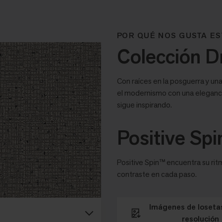
POR QUÉ NOS GUSTA ES
Colección D
Con raíces en la posguerra y un
el modernismo con una eleganci
sigue inspirando.
Positive Spi
Positive Spin™ encuentra su rit
contraste en cada paso.
Imágenes de losetas
resolución