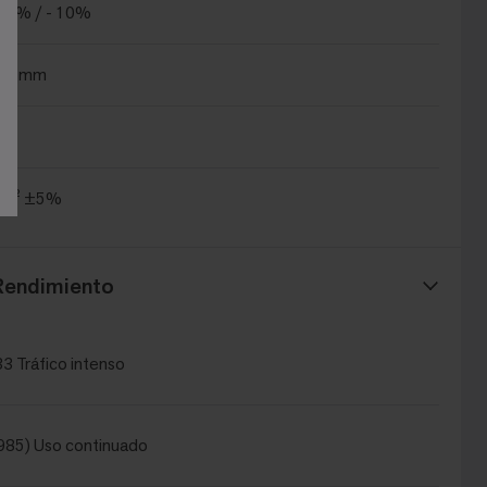
15% / - 10%
±0.5mm
.4
/m² ±5%
Rendimiento
3 Tráfico intenso
985) Uso continuado