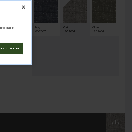
 mejorar la
Natural
Navy
Oat
Olive
1907004
1907007
1907003
1907008
las cookies