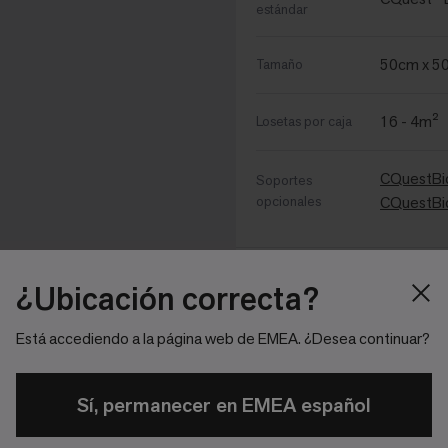
estándar
50cm x 5
Tamaño
16 - 4m²
Losetas por caja
CQuestBi
Soportes
opcionales
CQuestB
Más Especificacione
¿Ubicación correcta?
Está accediendo a la página web de EMEA. ¿Desea continuar?
882 g/m²
Peso Fibra
Sí, permanecer en EMEA español
4,801 g/
Peso Total