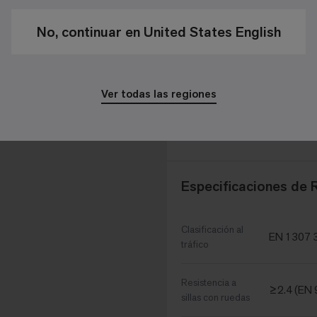
3.7 mm +
Altura Fibra
No, continuar en United States English
8.7 mm 
Espesor Total
1/10 - 39
Galga x 10 cm
Ver todas las regiones
128,700 
Puntadas m²
Especificaciones de 
Clasificación al
EN 1307 3
tráfico
Resistencia a
≥2.4 (EN 
sillas con ruedas