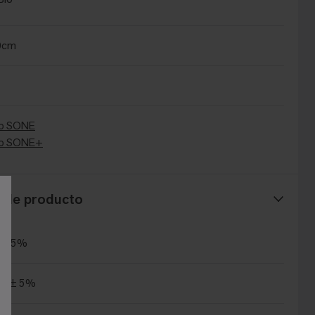
0cm
o SONE
io SONE+
s de producto
 ± 5%
m² ± 5%