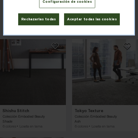
Configuración de cookies
Ordenar por
Filtrar por
Rechazarlas todas
Aceptar todas las cookies
Shishu Stitch
Tokyo Texture
Colección Embodied Beauty
Colección Embodied Beauty
Shade
Ash
6 colores
Loseta en lama
6 colores
Loseta en lama