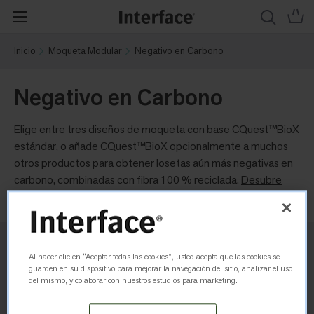
Inicio
Moqueta Modular
Negativo en Carbono
Negativo en Carbono
Elige entre tres diseños de moqueta con base CQuest™BioX
estándar, o añade CQuest™BioX opcionalmente a muchos
otros productos para obtener losetas aún más negativas en
carbono, combinadas con fibra 100 % reciclada.
Desubre
más
.
3 productos
Al hacer clic en “Aceptar todas las cookies”, usted acepta que las cookies se
guarden en su dispositivo para mejorar la navegación del sitio, analizar el uso
del mismo, y colaborar con nuestros estudios para marketing.
Vista de habitación
Vista de cuadrícula