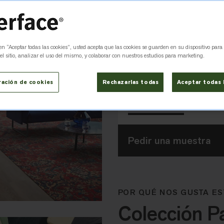
 en “Aceptar todas las cookies”, usted acepta que las cookies se guarden en su dispositivo para
Amber
Coral
9961004
9961003
l sitio, analizar el uso del mismo, y colaborar con nuestros estudios para marketing.
Tamaño
ración de cookies
Rechazarlas todas
Aceptar todas 
50cm x 50cm
Pedir una muestra
POR QUÉ NOS GUSTA ES
Colección P