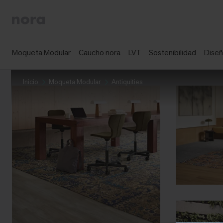
Moqueta Modular
Caucho nora
LVT
Sostenibilidad
Dise
Inicio
Moqueta Modular
Antiquities