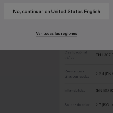
1/10 - 39
Galga x 10 cm
No, continuar en United States English
133,496 
Puntadas m²
Ver todas las regiones
Especificaciones de 
Clasificación al
EN 1307 3
tráfico
Resistencia a
≥2.4 (EN 
sillas con ruedas
(EN ISO 9
Inflamabilidad
≥7 (ISO 
Solidez de color