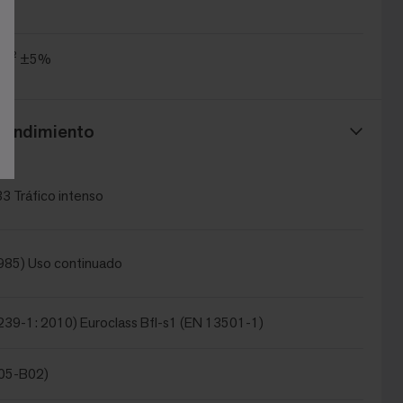
.4
/m² ±5%
Rendimiento
3 Tráfico intenso
985) Uso continuado
239-1: 2010) Euroclass Bfl-s1 (EN 13501-1)
105-B02)