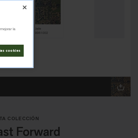
 mejorar la
Crimson
Jade
9961001
9961002
las cookies
TA COLECCIÓN
ast Forward