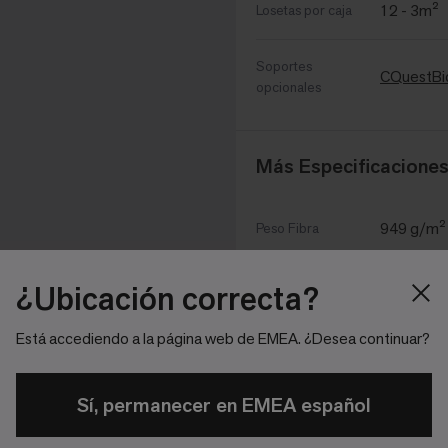
12 - 3m²
Losetas por caja
Soportes
CQuestBi
opcionales
Más Especificacione
949 g/m²
Peso Fibra
4,649 g/
Peso Total
¿Ubicación correcta?
Está accediendo a la página web de EMEA. ¿Desea continuar?
3.7 mm +
Altura Fibra
8.7 mm 
Espesor Total
Sí, permanecer en EMEA español