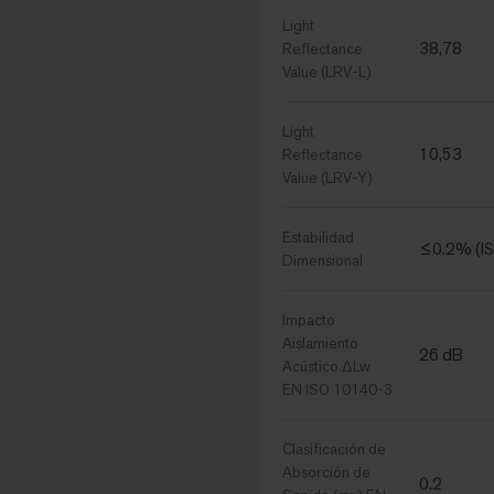
Light
38,78
Reflectance
Value (LRV-L)
Light
10,53
Reflectance
Value (LRV-Y)
Estabilidad
≤0.2% (I
Dimensional
Impacto
Aislamiento
26 dB
Acústico ΔLw
EN ISO 10140-3
Clasificación de
Absorción de
0.2