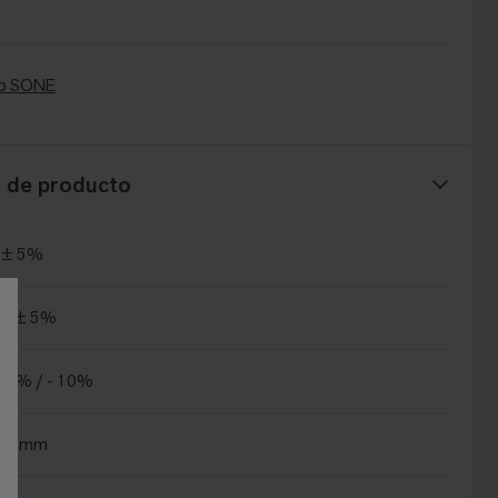
o SONE
s de producto
 ± 5%
m² ± 5%
15% / - 10%
±0.5mm