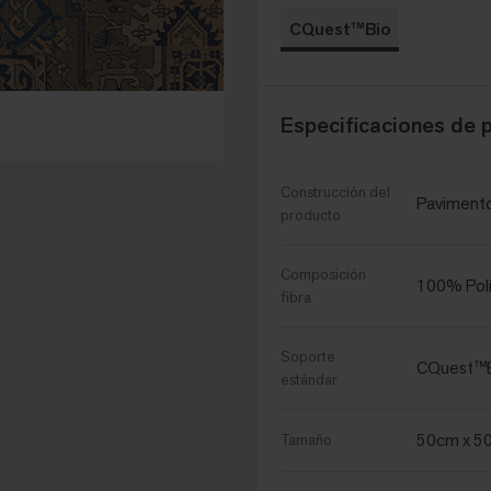
CQuest™Bio
Especificaciones de 
Construcción del
Pavimento
producto
Composición
100% Poli
fibra
Soporte
CQuest™
estándar
50cm x 5
Tamaño