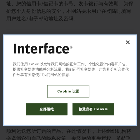
址、您的信用卡/借记卡的卡号、发卡银行与有效期。为保
护您个人身份信息的安全，本网站要求用户在登陆时填写
用户姓名/电子邮箱地址及密码。
处理您个人信息的目的
我们严格遵照《规范互联网信息服务市场秩序若干规
定》，以及其他适用的中华人民共和国法律法规来处理我
我们使用 Cookie 以允许我们网站的正常工作、个性化设计内容和广告、
们所掌握的用户个人资料。个人资料包括姓名、地址、电
提供社交媒体功能并分析流量。我们还同社交媒体、广告和分析合作伙
子邮箱或其他可识别个人身份的信息。我们将使用您递交
伴分享有关您使用我们网站的信息。
的、或我们通过其他途径所获取的个人资料，向您提供您
所要求的商品与服务，以及与之相关的各种信息，并且记
Cookie 设置
录反馈情况。我们也将使用您的资料来帮助改进我们的网
站，努力让您受益于您的每一次访问。
全部拒绝
接受所有 Cookie
在业务运作过程中，我们可能需要向其他组织机构递交您
的个人资料，比如信贷服务机构、货运机构等合作商，以
顺利运送您所订购的产品。在此情况下，上述组织机构将
会遵循它们自己的隐私政策。未经您的事先授权、英特飞